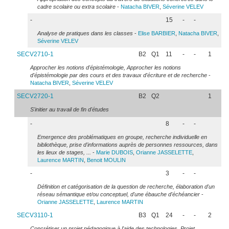
cadre scolaire ou extra scolaire
-
Natacha
BIVER
,
Séverine
VELEV
-
15
-
-
Analyse de pratiques dans les classes
-
Elise
BARBIER
,
Natacha
BIVER
,
Séverine
VELEV
SECV2710-1
B2
Q1
11
-
-
1
Approcher les notions d'épistémologie, Approcher les notions
d'épistémologie par des cours et des travaux d'écriture et de recherche
-
Natacha
BIVER
,
Séverine
VELEV
SECV2720-1
B2
Q2
1
S'initier au travail de fin d'études
-
8
-
-
Emergence des problématiques en groupe, recherche individuelle en
bibliothèque, prise d'informations auprès de personnes ressources, dans
les lieux de stages, ...
-
Marie
DUBOIS
,
Orianne
JASSELETTE
,
Laurence
MARTIN
,
Benoit
MOULIN
-
3
-
-
Définition et catégorisation de la question de recherche, élaboration d'un
réseau sémantique et/ou conceptuel, d'une ébauche d'échéancier
-
Orianne
JASSELETTE
,
Laurence
MARTIN
SECV3110-1
B3
Q1
24
-
-
2
Concrétiser un projet pédagogique à l'aide des technologies, Projet