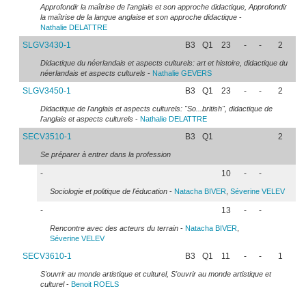
Approfondir la maîtrise de l'anglais et son approche didactique, Approfondir
la maîtrise de la langue anglaise et son approche didactique
-
Nathalie
DELATTRE
SLGV3430-1
B3
Q1
23
-
-
2
Didactique du néerlandais et aspects culturels: art et histoire, didactique du
néerlandais et aspects culturels
-
Nathalie
GEVERS
SLGV3450-1
B3
Q1
23
-
-
2
Didactique de l'anglais et aspects culturels: "So...british", didactique de
l'anglais et aspects culturels
-
Nathalie
DELATTRE
SECV3510-1
B3
Q1
2
Se préparer à entrer dans la profession
-
10
-
-
Sociologie et politique de l'éducation
-
Natacha
BIVER
,
Séverine
VELEV
-
13
-
-
Rencontre avec des acteurs du terrain
-
Natacha
BIVER
,
Séverine
VELEV
SECV3610-1
B3
Q1
11
-
-
1
S'ouvrir au monde artistique et culturel, S'ouvrir au monde artistique et
culturel
-
Benoit
ROELS