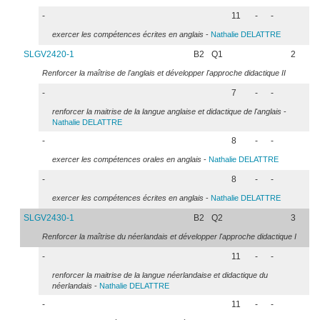
-
11
-
-
exercer les compétences écrites en anglais
-
Nathalie
DELATTRE
SLGV2420-1
B2
Q1
2
Renforcer la maîtrise de l'anglais et développer l'approche didactique II
-
7
-
-
renforcer la maitrise de la langue anglaise et didactique de l'anglais
-
Nathalie
DELATTRE
-
8
-
-
exercer les compétences orales en anglais
-
Nathalie
DELATTRE
-
8
-
-
exercer les compétences écrites en anglais
-
Nathalie
DELATTRE
SLGV2430-1
B2
Q2
3
Renforcer la maîtrise du néerlandais et développer l'approche didactique I
-
11
-
-
renforcer la maitrise de la langue néerlandaise et didactique du
néerlandais
-
Nathalie
DELATTRE
-
11
-
-