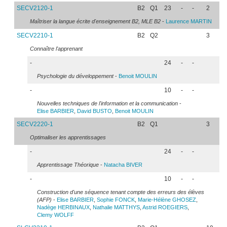
SECV2120-1
B2
Q1
23
-
-
2
Maîtriser la langue écrite d'enseignement B2, MLE B2
-
Laurence
MARTIN
SECV2210-1
B2
Q2
3
Connaître l'apprenant
-
24
-
-
Psychologie du développement
-
Benoit
MOULIN
-
10
-
-
Nouvelles techniques de l'information et la communication
-
Elise
BARBIER
,
David
BUSTO
,
Benoit
MOULIN
SECV2220-1
B2
Q1
3
Optimaliser les apprentissages
-
24
-
-
Apprentissage Théorique
-
Natacha
BIVER
-
10
-
-
Construction d'une séquence tenant compte des erreurs des élèves
(AFP)
-
Elise
BARBIER
,
Sophie
FONCK
,
Marie-Hélène
GHOSEZ
,
Nadège
HERBINAUX
,
Nathalie
MATTHYS
,
Astrid
ROEGIERS
,
Clemy
WOLFF