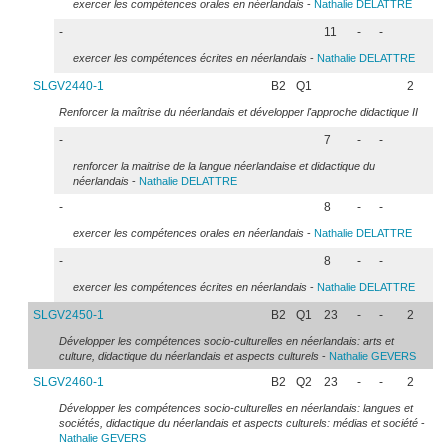
exercer les compétences orales en néerlandais
-
Nathalie
DELATTRE
-
11
-
-
exercer les compétences écrites en néerlandais
-
Nathalie
DELATTRE
SLGV2440-1
B2
Q1
2
Renforcer la maîtrise du néerlandais et développer l'approche didactique II
-
7
-
-
renforcer la maitrise de la langue néerlandaise et didactique du
néerlandais
-
Nathalie
DELATTRE
-
8
-
-
exercer les compétences orales en néerlandais
-
Nathalie
DELATTRE
-
8
-
-
exercer les compétences écrites en néerlandais
-
Nathalie
DELATTRE
SLGV2450-1
B2
Q1
23
-
-
2
Développer les compétences socio-culturelles en néerlandais: arts et
culture, didactique du néerlandais et aspects culturels
-
Nathalie
GEVERS
SLGV2460-1
B2
Q2
23
-
-
2
Développer les compétences socio-culturelles en néerlandais: langues et
sociétés, didactique du néerlandais et aspects culturels: médias et société
-
Nathalie
GEVERS