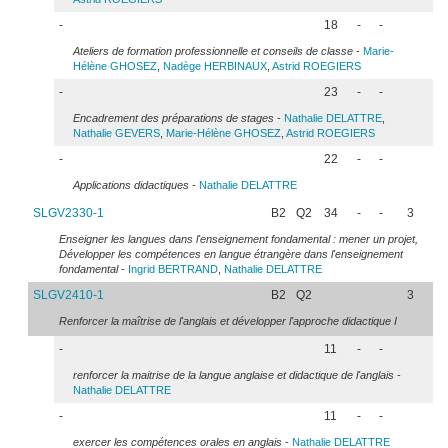
-
18
-
-
Ateliers de formation professionnelle et conseils de classe
-
Marie-
Hélène
GHOSEZ
,
Nadège
HERBINAUX
,
Astrid
ROEGIERS
-
23
-
-
Encadrement des préparations de stages
-
Nathalie
DELATTRE
,
Nathalie
GEVERS
,
Marie-Hélène
GHOSEZ
,
Astrid
ROEGIERS
-
22
-
-
Applications didactiques
-
Nathalie
DELATTRE
SLGV2330-1
B2
Q2
34
-
-
3
Enseigner les langues dans l'enseignement fondamental : mener un projet,
Développer les compétences en langue étrangère dans l'enseignement
fondamental
-
Ingrid
BERTRAND
,
Nathalie
DELATTRE
SLGV2410-1
B2
Q2
3
Renforcer la maîtrise de l'anglais et développer l'approche didactique I
-
11
-
-
renforcer la maitrise de la langue anglaise et didactique de l'anglais
-
Nathalie
DELATTRE
-
11
-
-
exercer les compétences orales en anglais
-
Nathalie
DELATTRE