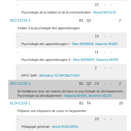
-
22
-
-
Psychologie de la relation et de la communication
-
Benoit
MOULIN
SECV1210-1
B1
Q1
2
S'initier à la psychologie des apprentissages
-
10
-
-
Psychologie des apprentissages I
-
Elise
BARBIER
,
Natacha
BIVER
-
11
-
-
Psychologie des apprentissages II
-
Elise
BARBIER
,
Natacha
BIVER
-
2
-
-
INFO SAR
-
Bénédicte
SCHROBILTGEN
SECV1220-1
B1
Q2
23
-
-
2
Se familiariser avec les notions de base en psychologie du développement,
Psychologie du développement
-
Natacha
BIVER
,
Séverine
VELEV
SLGV1310-1
B1
TA
20
Préparer une séquence de cours et l'argumenter
-
23
-
-
Pédagogie générale
-
Astrid
ROEGIERS