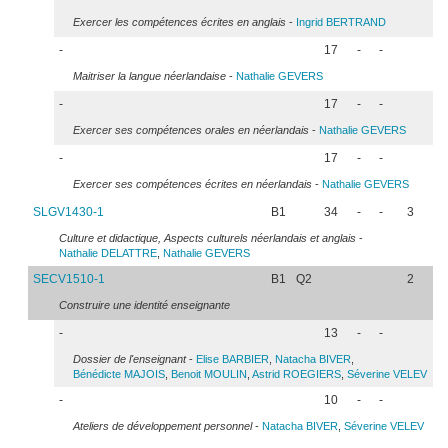
Exercer les compétences écrites en anglais
-
Ingrid
BERTRAND
-
17
-
-
Maitriser la langue néerlandaise
-
Nathalie
GEVERS
-
17
-
-
Exercer ses compétences orales en néerlandais
-
Nathalie
GEVERS
-
17
-
-
Exercer ses compétences écrites en néerlandais
-
Nathalie
GEVERS
SLGV1430-1
B1
34
-
-
3
Culture et didactique, Aspects culturels néerlandais et anglais
-
Nathalie
DELATTRE
,
Nathalie
GEVERS
SECV1510-1
B1
Q2
2
Construire une identité enseignante
-
13
-
-
Dossier de l'enseignant
-
Elise
BARBIER
,
Natacha
BIVER
,
Bénédicte
MAJOIS
,
Benoit
MOULIN
,
Astrid
ROEGIERS
,
Séverine
VELEV
-
10
-
-
Ateliers de développement personnel
-
Natacha
BIVER
,
Séverine
VELEV