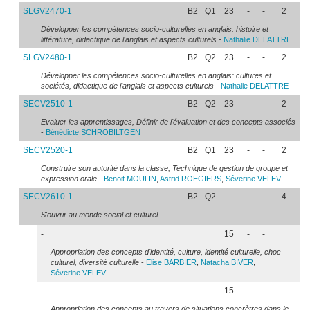
SLGV2470-1
B2
Q1
23
-
-
2
Développer les compétences socio-culturelles en anglais: histoire et
littérature, didactique de l'anglais et aspects culturels
-
Nathalie
DELATTRE
SLGV2480-1
B2
Q2
23
-
-
2
Développer les compétences socio-culturelles en anglais: cultures et
sociétés, didactique de l'anglais et aspects culturels
-
Nathalie
DELATTRE
SECV2510-1
B2
Q2
23
-
-
2
Evaluer les apprentissages, Définir de l'évaluation et des concepts associés
-
Bénédicte
SCHROBILTGEN
SECV2520-1
B2
Q1
23
-
-
2
Construire son autorité dans la classe, Technique de gestion de groupe et
expression orale
-
Benoit
MOULIN
,
Astrid
ROEGIERS
,
Séverine
VELEV
SECV2610-1
B2
Q2
4
S'ouvrir au monde social et culturel
-
15
-
-
Appropriation des concepts d'identité, culture, identité culturelle, choc
culturel, diversité culturelle
-
Elise
BARBIER
,
Natacha
BIVER
,
Séverine
VELEV
-
15
-
-
Appropriation des concepts au travers de situations concrètres dans le