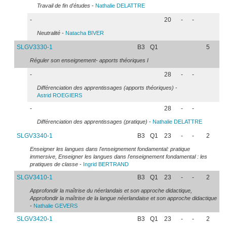
Travail de fin d'études
-
Nathalie
DELATTRE
-
20
-
-
Neutralité
-
Natacha
BIVER
SLGV3330-1
B3
Q1
5
Réguler son enseignement- apports théoriques I
-
28
-
-
Différenciation des apprentissages (apports théoriques)
-
Astrid
ROEGIERS
-
28
-
-
Différenciation des apprentissages (pratique)
-
Nathalie
DELATTRE
SLGV3340-1
B3
Q1
23
-
-
2
Enseigner les langues dans l'enseignement fondamental: pratique
immersive, Enseigner les langues dans l'enseignement fondamental : les
pratiques de classe
-
Ingrid
BERTRAND
SLGV3410-1
B3
Q1
23
-
-
2
Approfondir la maîtrise du néerlandais et son approche didactique,
Approfondir la maîtrise de la langue néerlandaise et son approche didactique
-
Nathalie
GEVERS
SLGV3420-1
B3
Q1
23
-
-
2