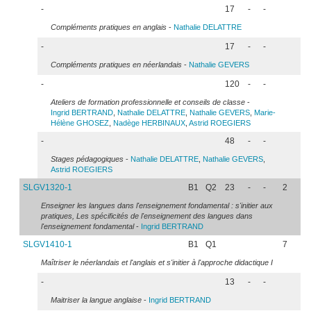
-
17
-
-
Compléments pratiques en anglais
-
Nathalie
DELATTRE
-
17
-
-
Compléments pratiques en néerlandais
-
Nathalie
GEVERS
-
120
-
-
Ateliers de formation professionnelle et conseils de classe
-
Ingrid
BERTRAND
,
Nathalie
DELATTRE
,
Nathalie
GEVERS
,
Marie-
Hélène
GHOSEZ
,
Nadège
HERBINAUX
,
Astrid
ROEGIERS
-
48
-
-
Stages pédagogiques
-
Nathalie
DELATTRE
,
Nathalie
GEVERS
,
Astrid
ROEGIERS
SLGV1320-1
B1
Q2
23
-
-
2
Enseigner les langues dans l'enseignement fondamental : s'initier aux
pratiques, Les spécificités de l'enseignement des langues dans
l'enseignement fondamental
-
Ingrid
BERTRAND
SLGV1410-1
B1
Q1
7
Maîtriser le néerlandais et l'anglais et s'initier à l'approche didactique I
-
13
-
-
Maitriser la langue anglaise
-
Ingrid
BERTRAND