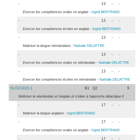
-
13
-
-
Exercer les compétences orales en anglais
-
Ingrid
BERTRAND
-
13
-
-
Exercer les compétences écrites en anglais
-
Ingrid
BERTRAND
-
13
-
-
Maitriser la langue néerlandaise
-
Nathalie
DELATTRE
-
13
-
-
Exercer les compétences orales en néerlandais
-
Nathalie
DELATTRE
-
13
-
-
Exercer les compétences écrites en néerlandais
-
Nathalie
DELATTRE
SLGV1420-1
B1
Q2
9
Maîtriser le néerlandais et l'anglais et s'initier à l'approche didactique II
-
17
-
-
Maitriser la langue anglaise
-
Ingrid
BERTRAND
-
17
-
-
Exercer les compétences orales en anglais
-
Ingrid
BERTRAND
-
17
-
-