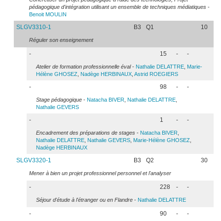
pédagogique d'intégration utilisant un ensemble de techniques médiatiques
-
Benoit
MOULIN
SLGV3310-1
B3
Q1
10
Réguler son enseignement
-
15
-
-
Atelier de formation professionnelle éval
-
Nathalie
DELATTRE
,
Marie-
Hélène
GHOSEZ
,
Nadège
HERBINAUX
,
Astrid
ROEGIERS
-
98
-
-
Stage pédagogique
-
Natacha
BIVER
,
Nathalie
DELATTRE
,
Nathalie
GEVERS
-
1
-
-
Encadrement des préparations de stages
-
Natacha
BIVER
,
Nathalie
DELATTRE
,
Nathalie
GEVERS
,
Marie-Hélène
GHOSEZ
,
Nadège
HERBINAUX
SLGV3320-1
B3
Q2
30
Mener à bien un projet professionnel personnel et l'analyser
-
228
-
-
Séjour d'étude à l'étranger ou en Flandre
-
Nathalie
DELATTRE
-
90
-
-