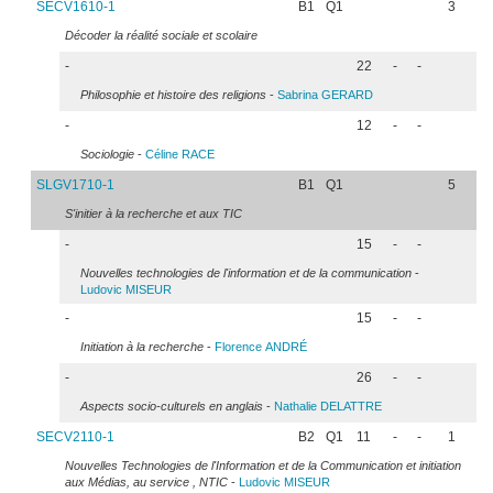
SECV1610-1
B1
Q1
3
Décoder la réalité sociale et scolaire
-
22
-
-
Philosophie et histoire des religions
-
Sabrina
GERARD
-
12
-
-
Sociologie
-
Céline
RACE
SLGV1710-1
B1
Q1
5
S'initier à la recherche et aux TIC
-
15
-
-
Nouvelles technologies de l'information et de la communication
-
Ludovic
MISEUR
-
15
-
-
Initiation à la recherche
-
Florence
ANDRÉ
-
26
-
-
Aspects socio-culturels en anglais
-
Nathalie
DELATTRE
SECV2110-1
B2
Q1
11
-
-
1
Nouvelles Technologies de l'Information et de la Communication et initiation
aux Médias, au service , NTIC
-
Ludovic
MISEUR