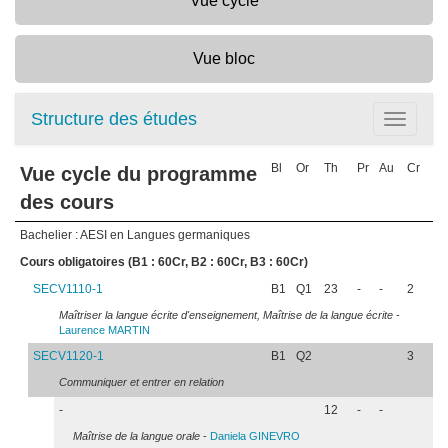
Vue cycle
Vue bloc
Structure des études
Toggle
navigatio
Bl
Or
Th
Pr
Au
Cr
Vue cycle du programme
des cours
Bachelier : AESI en Langues germaniques
Cours obligatoires (B1 : 60Cr, B2 : 60Cr, B3 : 60Cr)
SECV1110-1
B1
Q1
23
-
-
2
Maîtriser la langue écrite d'enseignement, Maîtrise de la langue écrite
-
Laurence
MARTIN
SECV1120-1
B1
Q2
3
Communiquer et entrer en relation
-
12
-
-
Maîtrise de la langue orale
-
Daniela
GINEVRO