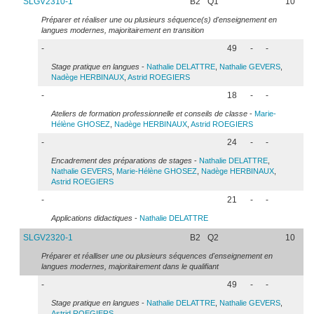
SLGV2310-1
B2
Q1
10
Préparer et réaliser une ou plusieurs séquence(s) d'enseignement en
langues modernes, majoritairement en transition
-
49
-
-
Stage pratique en langues
-
Nathalie
DELATTRE
,
Nathalie
GEVERS
,
Nadège
HERBINAUX
,
Astrid
ROEGIERS
-
18
-
-
Ateliers de formation professionnelle et conseils de classe
-
Marie-
Hélène
GHOSEZ
,
Nadège
HERBINAUX
,
Astrid
ROEGIERS
-
24
-
-
Encadrement des préparations de stages
-
Nathalie
DELATTRE
,
Nathalie
GEVERS
,
Marie-Hélène
GHOSEZ
,
Nadège
HERBINAUX
,
Astrid
ROEGIERS
-
21
-
-
Applications didactiques
-
Nathalie
DELATTRE
SLGV2320-1
B2
Q2
10
Préparer et réalliser une ou plusieurs séquences d'enseignement en
langues modernes, majoritairement dans le qualifiant
-
49
-
-
Stage pratique en langues
-
Nathalie
DELATTRE
,
Nathalie
GEVERS
,
Astrid
ROEGIERS