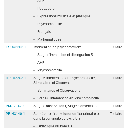
-
AFP
-
Pédagogie
-
Expressions musicale et plastique
-
Psychomotricité
-
Français
-
Mathématiques
ESUV3303-1
Intervention en psychomotricité
Titulaire
-
Stage d'immersion et d'intégration 5
-
AFP
-
Psychomotricité
HPEV3302-1
Stage 6 intervention en Psychomotricité,
Titulaire
Séminaires et Observations
-
Séminaires et Observations
-
Stage 6 intervention en Psychomotricité
PMOV1470-1
Stage d'observation I, Stage d'observation I
Titulaire
PRIH3140-1
Se préparer à enseigner en 1er primaire et
Titulaire
dans la continuité du cycle 5-8
-
Didactique du français