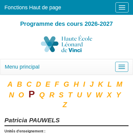
Fonctions Haut de page
Toggle
naviga
Programme des cours 2026-2027
Menu principal
Toggle
naviga
A
B
C
D
E
F
G
H
I
J
K
L
M
P
N
O
Q
R
S
T
U
V
W
X
Y
Z
Patricia
PAUWELS
Unités d'enseignement :