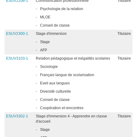
ESUV2206-1
Communication professionnelle
Titulaire
-
Psychologie de la relation
-
MLOE
-
Conseil de classe
ESUV2300-1
Stage d'immersion
Titulaire
-
Stage
-
AFP
ESUV3103-1
Relation pédagogique et inégalités scolaires
Titulaire
-
Sociologie
-
Français langue de scolarisation
-
Eveil aux langues
-
Diversité culturelle
-
Conseil de classe
-
Coopération et rencontres
ESUV3302-1
Stage d'immersion 4 - Apprendre en classe
Titulaire
d'accueil
-
Stage