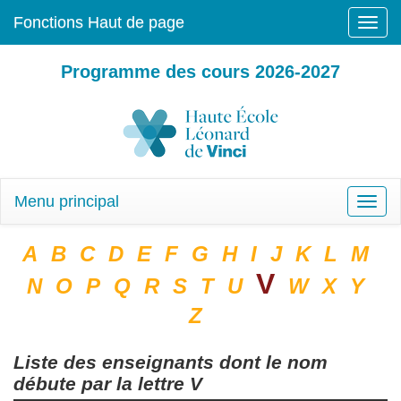
Fonctions Haut de page
Toggle
naviga
Programme des cours 2026-2027
Menu principal
Toggle
naviga
A
B
C
D
E
F
G
H
I
J
K
L
M
V
N
O
P
Q
R
S
T
U
W
X
Y
Z
Liste des enseignants dont le nom
débute par la lettre
V