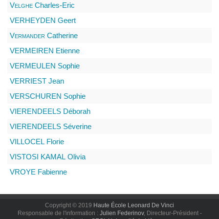
Velghe
Charles-Eric
VERHEYDEN
Geert
Vermander
Catherine
VERMEIREN
Etienne
VERMEULEN
Sophie
VERRIEST
Jean
VERSCHUREN
Sophie
VIERENDEELS
Déborah
VIERENDEELS
Séverine
VILLOCEL
Florie
VISTOSI KAMAL
Olivia
VROYE
Fabienne
Copyright © 2019
Haute École Leonard De Vinci
Responsable de l'information :
Julien Federinov
, Directeur-Président -