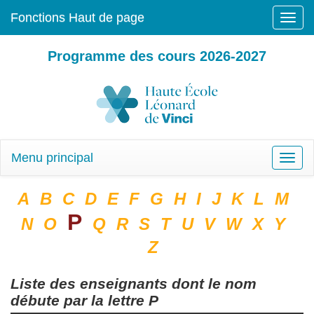
Fonctions Haut de page
Toggle
naviga
Programme des cours 2026-2027
Menu principal
Toggle
naviga
A
B
C
D
E
F
G
H
I
J
K
L
M
P
N
O
Q
R
S
T
U
V
W
X
Y
Z
Liste des enseignants dont le nom
débute par la lettre
P