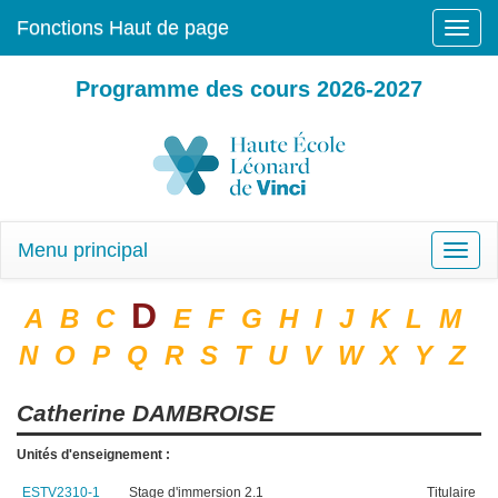
Fonctions Haut de page
Toggle
naviga
Programme des cours 2026-2027
Menu principal
Toggle
naviga
D
A
B
C
E
F
G
H
I
J
K
L
M
N
O
P
Q
R
S
T
U
V
W
X
Y
Z
Catherine
DAMBROISE
Unités d'enseignement :
ESTV2310-1
Stage d'immersion 2.1
Titulaire