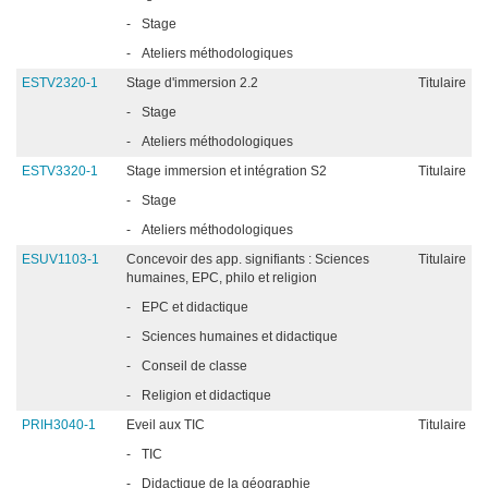
-
Stage
-
Ateliers méthodologiques
ESTV2320-1
Stage d'immersion 2.2
Titulaire
-
Stage
-
Ateliers méthodologiques
ESTV3320-1
Stage immersion et intégration S2
Titulaire
-
Stage
-
Ateliers méthodologiques
ESUV1103-1
Concevoir des app. signifiants : Sciences
Titulaire
humaines, EPC, philo et religion
-
EPC et didactique
-
Sciences humaines et didactique
-
Conseil de classe
-
Religion et didactique
PRIH3040-1
Eveil aux TIC
Titulaire
-
TIC
-
Didactique de la géographie