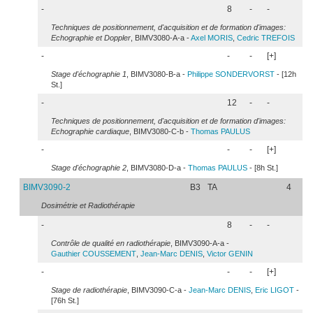
-
8
-
-
Techniques de positionnement, d'acquisition et de formation d'images:
Echographie et Doppler
, BIMV3080-A-a -
Axel
MORIS
,
Cedric
TREFOIS
-
-
-
[+]
Stage d'échographie 1
, BIMV3080-B-a -
Philippe
SONDERVORST
- [12h
St.]
-
12
-
-
Techniques de positionnement, d'acquisition et de formation d'images:
Echographie cardiaque
, BIMV3080-C-b -
Thomas
PAULUS
-
-
-
[+]
Stage d'échographie 2
, BIMV3080-D-a -
Thomas
PAULUS
- [8h St.]
BIMV3090-2
B3
TA
4
Dosimétrie et Radiothérapie
-
8
-
-
Contrôle de qualité en radiothérapie
, BIMV3090-A-a -
Gauthier
COUSSEMENT
,
Jean-Marc
DENIS
,
Victor
GENIN
-
-
-
[+]
Stage de radiothérapie
, BIMV3090-C-a -
Jean-Marc
DENIS
,
Eric
LIGOT
-
[76h St.]