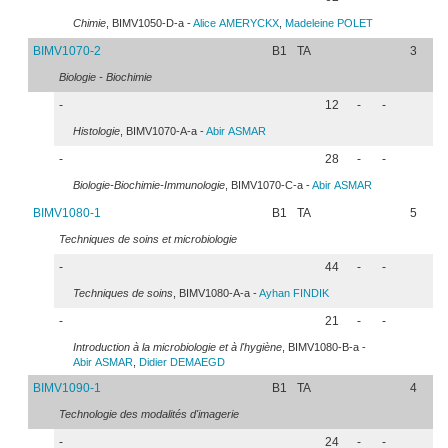
Chimie
, BIMV1050-D-a -
Alice
AMERYCKX
,
Madeleine
POLET
BIMV1070-2
B1
TA
3
Biologie - Biochimie
-
12
-
-
Histologie
, BIMV1070-A-a -
Abir
ASMAR
-
28
-
-
Biologie-Biochimie-Immunologie
, BIMV1070-C-a -
Abir
ASMAR
BIMV1080-1
B1
TA
5
Techniques de soins et microbiologie
-
44
-
-
Techniques de soins
, BIMV1080-A-a -
Ayhan
FINDIK
-
21
-
-
Introduction à la microbiologie et à l'hygiène
, BIMV1080-B-a -
Abir
ASMAR
,
Didier
DEMAEGD
BIMV1090-1
B1
TA
4
Technologie des modalités d'imagerie
-
24
-
-