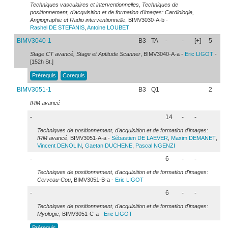
Techniques vasculaires et interventionnelles, Techniques de
positionnement, d'acquisition et de formation d'images: Cardiologie,
Angiographie et Radio interventionnelle
, BIMV3030-A-b -
Rashel
DE STEFANIS
,
Antoine
LOUBET
BIMV3040-1
B3
TA
-
-
[+]
5
Stage CT avancé, Stage et Aptitude Scanner
, BIMV3040-A-a -
Eric
LIGOT
-
[152h St.]
Prérequis
Corequis
BIMV3051-1
B3
Q1
2
IRM avancé
-
14
-
-
Techniques de positionnement, d'acquisition et de formation d'images:
IRM avancé
, BIMV3051-A-a -
Sébastien
DE LAEVER
,
Maxim
DEMANET
,
Vincent
DENOLIN
,
Gaetan
DUCHENE
,
Pascal
NGENZI
-
6
-
-
Techniques de positionnement, d'acquisition et de formation d'images:
Cerveau-Cou
, BIMV3051-B-a -
Eric
LIGOT
-
6
-
-
Techniques de positionnement, d'acquisition et de formation d'images:
Myologie
, BIMV3051-C-a -
Eric
LIGOT
Prérequis