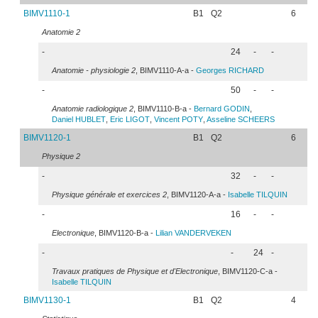
BIMV1110-1
B1
Q2
6
Anatomie 2
-
24
-
-
Anatomie - physiologie 2
, BIMV1110-A-a -
Georges
RICHARD
-
50
-
-
Anatomie radiologique 2
, BIMV1110-B-a -
Bernard
GODIN
,
Daniel
HUBLET
,
Eric
LIGOT
,
Vincent
POTY
,
Asseline
SCHEERS
BIMV1120-1
B1
Q2
6
Physique 2
-
32
-
-
Physique générale et exercices 2
, BIMV1120-A-a -
Isabelle
TILQUIN
-
16
-
-
Electronique
, BIMV1120-B-a -
Lilian
VANDERVEKEN
-
-
24
-
Travaux pratiques de Physique et d'Electronique
, BIMV1120-C-a -
Isabelle
TILQUIN
BIMV1130-1
B1
Q2
4