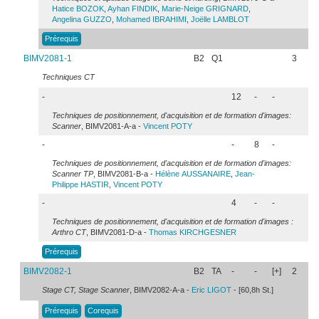
Hatice
BOZOK
,
Ayhan
FINDIK
,
Marie-Neige
GRIGNARD
,
Angelina
GUZZO
,
Mohamed
IBRAHIMI
,
Joëlle
LAMBLOT
Prérequis
BIMV2081-1
B2
Q1
3
Techniques CT
-
12
-
-
Techniques de positionnement, d'acquisition et de formation d'images:
Scanner
, BIMV2081-A-a -
Vincent
POTY
-
-
8
-
Techniques de positionnement, d'acquisition et de formation d'images:
Scanner TP
, BIMV2081-B-a -
Hélène
AUSSANAIRE
,
Jean-
Philippe
HASTIR
,
Vincent
POTY
-
4
-
-
Techniques de positionnement, d'acquisition et de formation d'images :
Arthro CT
, BIMV2081-D-a -
Thomas
KIRCHGESNER
Prérequis
BIMV2082-1
B2
TA
-
-
[+]
2
Stage CT, Stage Scanner
, BIMV2082-A-a -
Eric
LIGOT
- [60,8h St.]
Prérequis
Corequis