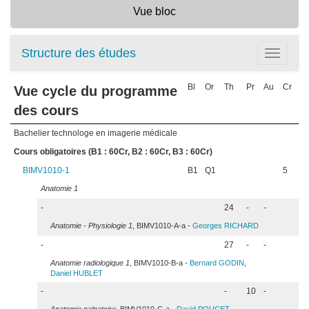
Vue bloc
Structure des études
Toggle
navigatio
Bl
Or
Th
Pr
Au
Cr
Vue cycle du programme
des cours
Bachelier technologe en imagerie médicale
Cours obligatoires (B1 : 60Cr, B2 : 60Cr, B3 : 60Cr)
BIMV1010-1
B1
Q1
5
Anatomie 1
-
24
-
-
Anatomie - Physiologie 1
, BIMV1010-A-a -
Georges
RICHARD
-
27
-
-
Anatomie radiologique 1
, BIMV1010-B-a -
Bernard
GODIN
,
Daniel
HUBLET
-
-
10
-