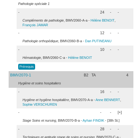
Pathologie spéciale 1
-
24
-
-
Compléments de pathologie
, BIMV2060-A-a -
Hélène
BENOIT
,
François
JAMAR
-
12
-
-
Pathologie orthopédique
, BIMV2060-B-a -
Dan
PUTINEANU
-
10
-
-
Hématologie
, BIMV2060-C-a -
Hélène
BENOIT
Prérequis
BIMV2070-1
B2
TA
4
Hygiène et soins hospitaliers
-
16
-
-
Hygiène et hygiène hospitalière
, BIMV2070-A-a -
Anne
BENNERT
,
Sophie
VERSCHUREN
-
-
-
[+]
Stage Soins et nursing
, BIMV2070-B-a -
Ayhan
FINDIK
- [38h St.]
-
28
-
-
Techniques et aptitude stage de soins et nursing
, BIMV2070-C-a -