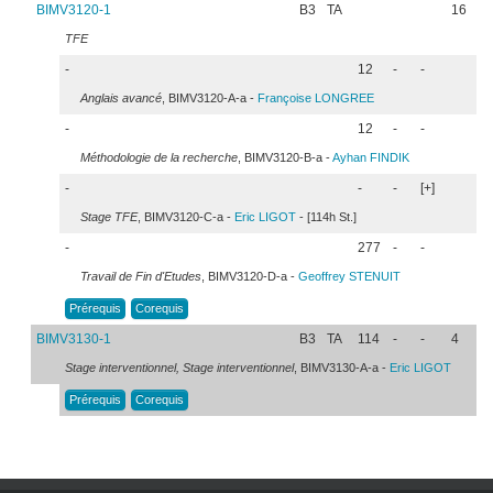
BIMV3120-1
B3
TA
16
TFE
-
12
-
-
Anglais avancé
, BIMV3120-A-a -
Françoise
LONGREE
-
12
-
-
Méthodologie de la recherche
, BIMV3120-B-a -
Ayhan
FINDIK
-
-
-
[+]
Stage TFE
, BIMV3120-C-a -
Eric
LIGOT
- [114h St.]
-
277
-
-
Travail de Fin d'Etudes
, BIMV3120-D-a -
Geoffrey
STENUIT
Prérequis
Corequis
BIMV3130-1
B3
TA
114
-
-
4
Stage interventionnel, Stage interventionnel
, BIMV3130-A-a -
Eric
LIGOT
Prérequis
Corequis