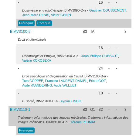
-
16
-
-
Dosimétrie en radiothérapie
, BIMV3090-D-a -
Gauthier
COUSSEMENT
,
Jean-Marc
DENIS
,
Victor
GENIN
Prérequis
Corequis
BIMV3100-2
B3
TA
3
Droit et déontologie
-
16
-
-
Déontologie et Ethique
, BIMV3100-A-a -
Jean-Philippe
COBBAUT
,
Valérie
KOKOSZKA
-
24
-
-
Droit spécifique et Organisation du travail
, BIMV3100-B-a -
Tom
COPPEE
,
Francine
LAURENT-DANIEL
,
Eric
LIGOT
,
Aude
VAANDERING
,
Aude
VALLUET
-
10
-
-
E-Santé
, BIMV3100-C-a -
Ayhan
FINDIK
BIMV3110-1
B3
Q1
32
-
-
3
Traitement informatique des images médicales, Traitement informatique des
images médicales
, BIMV3110-A-a -
Jérome
PLUMAT
Prérequis