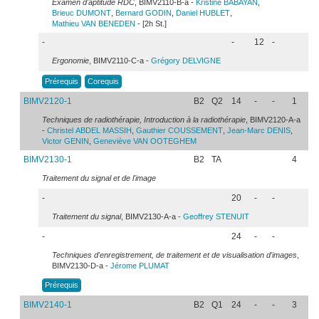
Examen d'aptitude RDC
, BIMV2110-B-a -
Kristine
BABAYAN
,
Brieuc
DUMONT
,
Bernard
GODIN
,
Daniel
HUBLET
,
Mathieu
VAN BENEDEN
- [2h St.]
-
-
12
-
Ergonomie
, BIMV2110-C-a -
Grégory
DELVIGNE
Prérequis
Corequis
BIMV2120-1
B2
Q2
14
-
-
1
Techniques de radiothérapie, Introduction à la radiothérapie
, BIMV2120-A-a
-
Christel
ABDEL MASSIH
,
Gauthier
COUSSEMENT
,
Jean-Marc
DENIS
,
Victor
GENIN
,
Geneviève
VAN OOTEGHEM
BIMV2130-1
B2
TA
4
Traitement du signal et de l'image
-
20
-
-
Traitement du signal
, BIMV2130-A-a -
Geoffrey
STENUIT
-
24
-
-
Techniques d'enregistrement, de traitement et de visualisation d'images
,
BIMV2130-D-a -
Jérome
PLUMAT
Prérequis
BIMV2140-1
B2
Q1
24
-
-
3