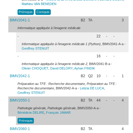
Mathieu
VAN BENEDEN
Prérequis
Corequis
BIMV2041-1
B2
TA
3
Informatique appliquée à l'imagerie médicale
-
22
-
-
Informatique appliquée à l'imagerie médicale 1 (Python)
, BIMV2041-A-a -
Geoffrey
STENUIT
-
16
-
-
Informatique appliquée à l'imagerie médicale 2
, BIMV2041-B-a -
Olivier
CHOQUET
,
David
DELORY
,
Ayhan
FINDIK
BIMV2042-1
B2
Q2
10
-
-
1
Préparation au TFE : Recherche documentaire, Préparation au TFE :
Recherche documentaire
, BIMV2042-A-a -
Letizia
DE LUCA
,
Geoffrey
STENUIT
BIMV2050-1
B2
TA
44
-
-
4
Pathologie générale, Pathologie générale
, BIMV2050-A-a -
Bénédicte
DELIRE
,
François
JAMAR
Prérequis
BIMV2060-1
B2
TA
4