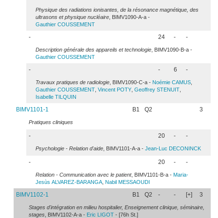
Physique des radiations ionisantes, de la résonance magnétique, des
ultrasons et physique nucléaire
, BIMV1090-A-a -
Gauthier
COUSSEMENT
-
24
-
-
Description générale des appareils et technologie
, BIMV1090-B-a -
Gauthier
COUSSEMENT
-
-
6
-
Travaux pratiques de radiologie
, BIMV1090-C-a -
Noémie
CAMUS
,
Gauthier
COUSSEMENT
,
Vincent
POTY
,
Geoffrey
STENUIT
,
Isabelle
TILQUIN
BIMV1101-1
B1
Q2
3
Pratiques cliniques
-
20
-
-
Psychologie - Relation d'aide
, BIMV1101-A-a -
Jean-Luc
DECONINCK
-
20
-
-
Relation - Communication avec le patient
, BIMV1101-B-a -
Maria-
Jesùs
ALVAREZ-BARANGA
,
Nabil
MESSAOUDI
BIMV1102-1
B1
Q2
-
-
[+]
3
Stages d'intégration en milieu hospitalier, Enseignement clinique, séminaire,
stages
, BIMV1102-A-a -
Eric
LIGOT
- [76h St.]