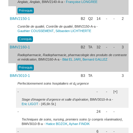
Anglais, Anglais
, BIMV2140-A-a -
Françoise
LONGREE
Prérequis
BIMV2150-1
B2
Q2
14
-
-
2
Contrôle de qualité, Contrôle de qualité
, BIMV2150-A-a -
Gauthier
COUSSEMENT
,
Sébastien
LICHTHERTE
Corequis
BIMV2160-1
B2
TA
32
-
-
3
Radiopharmacie, Radiopharmacie, pharmacologie des produits de contraste
et médication
, BIMV2160-A-a -
Bilal
EL JARI
,
Bernard
GALLEZ
Prérequis
BIMV3010-1
B3
TA
3
Perfectionnement soins hospitaliers et d¿urgence
-
-
-
[+]
Stage d'imagerie d'urgence et salle d'opération
, BIMV3010-A-a -
Eric
LIGOT
- [45,6h St.]
-
24
-
-
Techniques de soins, nursing, premiers soins (y compris réanimation)
,
BIMV3010-B-a -
Hatice
BOZOK
,
Ayhan
FINDIK
-
6
-
-