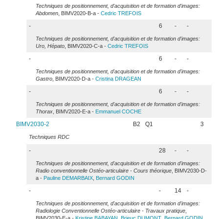
Techniques de positionnement, d'acquisition et de formation d'images:
Abdomen
, BIMV2020-B-a -
Cedric
TREFOIS
-
6
-
-
Techniques de positionnement, d'acquisition et de formation d'images:
Uro, Hépato
, BIMV2020-C-a -
Cedric
TREFOIS
-
6
-
-
Techniques de positionnement, d'acquisition et de formation d'images:
Gastro
, BIMV2020-D-a -
Cristina
DRAGEAN
-
6
-
-
Techniques de positionnement, d'acquisition et de formation d'images:
Thorax
, BIMV2020-E-a -
Emmanuel
COCHE
BIMV2030-2
B2
Q1
3
Techniques RDC
-
28
-
-
Techniques de positionnement, d'acquisition et de formation d'images:
Radio conventionnelle Ostéo-articulaire - Cours théorique
, BIMV2030-D-
a -
Pauline
DEMARBAIX
,
Bernard
GODIN
-
-
14
-
Techniques de positionnement, d'acquisition et de formation d'images:
Radiologie Conventionnelle Ostéo-articulaire - Travaux pratique
,
BIMV2030-E-a -
Kristine
BABAYAN
,
Brieuc
DUMONT
,
Bernard
GODIN
,