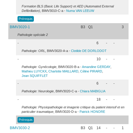
Formation BLS (Basic Life Support) et AED (Automated External
Defibrillation)
, BIMV3010-C-a -
Numa
VAN LEEUW
Prérequis
BIMV3020-1
B3
Q1
3
Pathologie spéciale 2
-
6
-
-
Pathologie: ORL
, BIMV3020-A-a -
Clotilde
DE DORLODOT
-
10
-
-
Pathologie: Gynécologie
, BIMV3020-B-a -
Amandine
GERDAY
,
Mathieu
LUYCKX
,
Charlotte
MAILLARD
,
Céline
PIRARD
,
Jean
SQUIFFLET
-
6
-
-
Pathologie: Neurologie
, BIMV3020-C-a -
Chiara
MABIGLIA
-
18
-
-
Pathologie: Physiopathologie et imagerie critique du patient intensif et en
particulier traumatique
, BIMV3020-D-a -
Patrick
HONORE
Prérequis
BIMV3030-2
B3
Q1
14
-
-
1