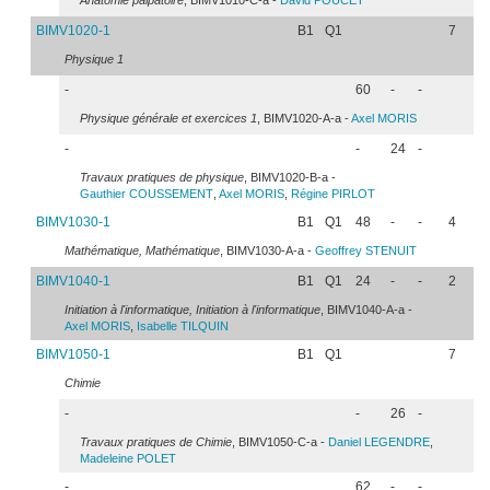
Anatomie palpatoire
, BIMV1010-C-a -
David
POUCET
BIMV1020-1
B1
Q1
7
Physique 1
-
60
-
-
Physique générale et exercices 1
, BIMV1020-A-a -
Axel
MORIS
-
-
24
-
Travaux pratiques de physique
, BIMV1020-B-a -
Gauthier
COUSSEMENT
,
Axel
MORIS
,
Régine
PIRLOT
BIMV1030-1
B1
Q1
48
-
-
4
Mathématique, Mathématique
, BIMV1030-A-a -
Geoffrey
STENUIT
BIMV1040-1
B1
Q1
24
-
-
2
Initiation à l'informatique, Initiation à l'informatique
, BIMV1040-A-a -
Axel
MORIS
,
Isabelle
TILQUIN
BIMV1050-1
B1
Q1
7
Chimie
-
-
26
-
Travaux pratiques de Chimie
, BIMV1050-C-a -
Daniel
LEGENDRE
,
Madeleine
POLET
-
62
-
-