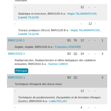
Statistique
-
32
-
-
Statistique et exercices
, BIMV1130-A-a -
Majda
TALAMAKROUNI
,
Isabelle
TILQUIN
-
-
12
-
Travaux pratiques d'Excel
, BIMV1130-B-a -
Majda
TALAMAKROUNI
,
Isabelle
TILQUIN
BIMV1140-1
B1
TA
12
-
-
1
Anglais, Anglais
, BIMV1140-A-a -
Françoise
LONGREE
BIMV2010-1
B2
Q1
24
-
-
3
Radioprotection, Radioprotection et effets biologiques des radiations
ionisantes
, BIMV2010-A-a -
Noémie
CAMUS
Prérequis
BIMV2020-1
B2
Q1
3
Techniques d'imagerie des tissus mous
-
12
-
-
Techniques de positionnement, d'acquisition et de formation d'images:
Gynéco
, BIMV2020-A-a -
Latifa
FELLAH
-
4
-
-