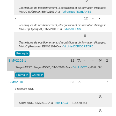
-
12
-
-
Techniques de positionnement, d'acquisition et de formation d'images:
MNUC (Médical)
, BIMV2101-A-a -
Véronique
ROELANTS
-
12
-
-
Techniques de positionnement, d'acquisition et de formation d'images:
MNUC (Physique)
, BIMV2101-B-a -
Michel
HESSE
-
8
-
-
Techniques de positionnement, d'acquisition et de formation d'images:
MNUC (Pratique)
, BIMV2101-C-a -
Virginie
DEPOORTERE
Prérequis
BIMV2102-1
B2
TA
-
-
[+]
2
Stage MNUC, Stage MNUC
, BIMV2102-A-a -
Eric
LIGOT
- [60,8h St.]
Prérequis
Corequis
BIMV2110-1
B2
TA
7
Pratiques RDC
-
-
-
[+]
Stage RDC
, BIMV2110-A-a -
Eric
LIGOT
- [182,4h St.]
-
-
-
[+]