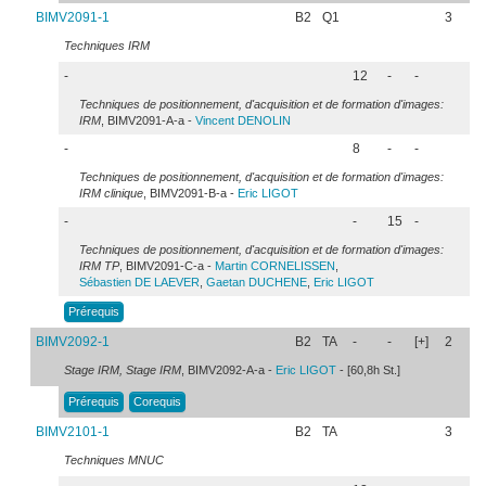
BIMV2091-1
B2
Q1
3
Techniques IRM
-
12
-
-
Techniques de positionnement, d'acquisition et de formation d'images:
IRM
, BIMV2091-A-a -
Vincent
DENOLIN
-
8
-
-
Techniques de positionnement, d'acquisition et de formation d'images:
IRM clinique
, BIMV2091-B-a -
Eric
LIGOT
-
-
15
-
Techniques de positionnement, d'acquisition et de formation d'images:
IRM TP
, BIMV2091-C-a -
Martin
CORNELISSEN
,
Sébastien
DE LAEVER
,
Gaetan
DUCHENE
,
Eric
LIGOT
Prérequis
BIMV2092-1
B2
TA
-
-
[+]
2
Stage IRM, Stage IRM
, BIMV2092-A-a -
Eric
LIGOT
- [60,8h St.]
Prérequis
Corequis
BIMV2101-1
B2
TA
3
Techniques MNUC