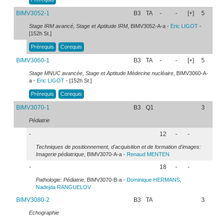
BIMV3052-1
B3
TA
-
-
[+]
5
Stage IRM avancé, Stage et Aptitude IRM
, BIMV3052-A-a -
Eric
LIGOT
-
[152h St.]
Prérequis
Corequis
BIMV3060-1
B3
TA
-
-
[+]
5
Stage MNUC avancée, Stage et Aptitude Médecine nucléaire
, BIMV3060-A-
a -
Eric
LIGOT
- [152h St.]
Prérequis
Corequis
BIMV3070-1
B3
Q1
3
Pédiatrie
-
12
-
-
Techniques de positionnement, d'acquisition et de formation d'images:
Imagerie pédiatrique
, BIMV3070-A-a -
Renaud
MENTEN
-
18
-
-
Pathologie: Pédiatrie
, BIMV3070-B-a -
Dominique
HERMANS
,
Nadejda
RANGUELOV
BIMV3080-2
B3
TA
3
Echographie