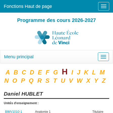
Fonctions Haut de page
Toggle
naviga
Programme des cours 2026-2027
Menu principal
Toggle
naviga
H
A
B
C
D
E
F
G
I
J
K
L
M
N
O
P
Q
R
S
T
U
V
W
X
Y
Z
Daniel
HUBLET
Unités d'enseignement :
BIMV1010-1
Anatomie 1
Titulaire