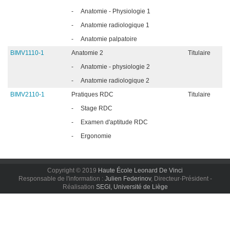
-
Anatomie - Physiologie 1
-
Anatomie radiologique 1
-
Anatomie palpatoire
BIMV1110-1
Anatomie 2
Titulaire
-
Anatomie - physiologie 2
-
Anatomie radiologique 2
BIMV2110-1
Pratiques RDC
Titulaire
-
Stage RDC
-
Examen d'aptitude RDC
-
Ergonomie
Copyright © 2019
Haute École Leonard De Vinci
Responsable de l'information :
Julien Federinov
, Directeur-Président -
Réalisation
SEGI, Université de Liège