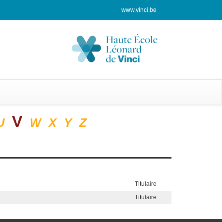
www.vinci.be
V
U
W
X
Y
Z
Titulaire
Titulaire