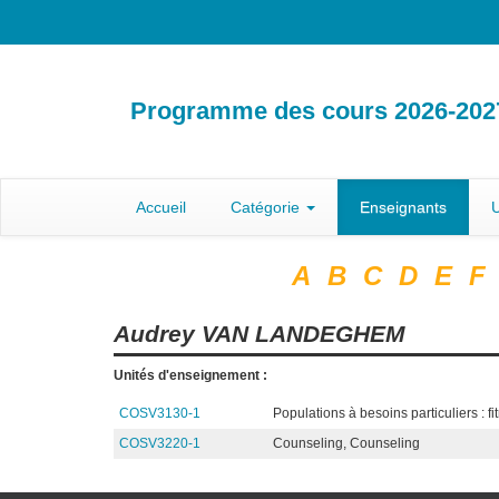
Programme des cours 2026-202
Accueil
Catégorie
Enseignants
U
A
B
C
D
E
F
Audrey
VAN LANDEGHEM
Unités d'enseignement :
COSV3130-1
Populations à besoins particuliers : fi
COSV3220-1
Counseling, Counseling