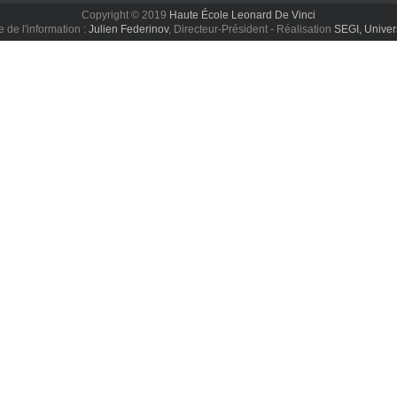
Copyright © 2019
Haute École Leonard De Vinci
de l'information :
Julien Federinov
, Directeur-Président - Réalisation
SEGI, Univer