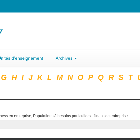
7
nités d'enseignement
Archives
G
H
I
J
K
L
M
N
O
P
Q
R
S
T
tness en entreprise, Populations à besoins particuliers : fitness en entreprise