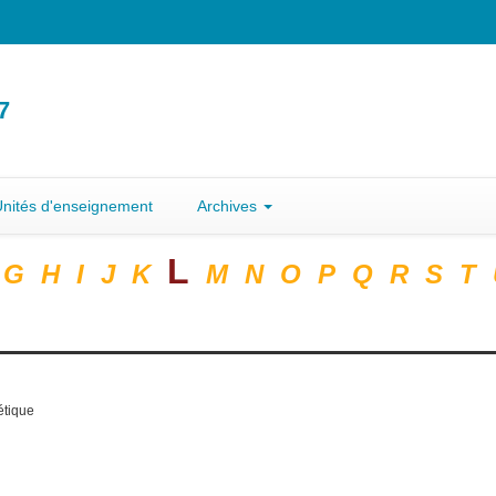
7
nités d'enseignement
Archives
L
G
H
I
J
K
M
N
O
P
Q
R
S
T
tétique