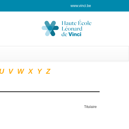
www.vinci.be
U
V
W
X
Y
Z
Titulaire