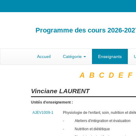
Programme des cours 2026-202
Accueil
Catégorie
Enseignants
U
A
B
C
D
E
F
Vinciane
LAURENT
Unités d'enseignement :
AJEV1009-1
Physiologie de l'enfant, soin, nutrition et dié
-
Ateliers d'intégration et évaluation
-
Nutrition et diététique