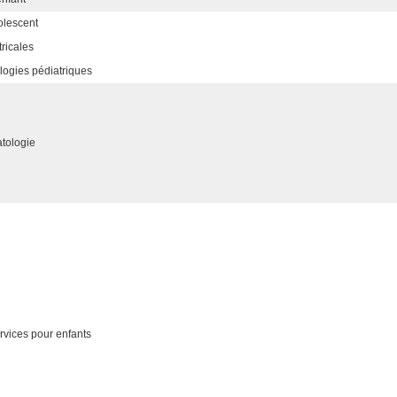
dolescent
ricales
ologies pédiatriques
atologie
rvices pour enfants