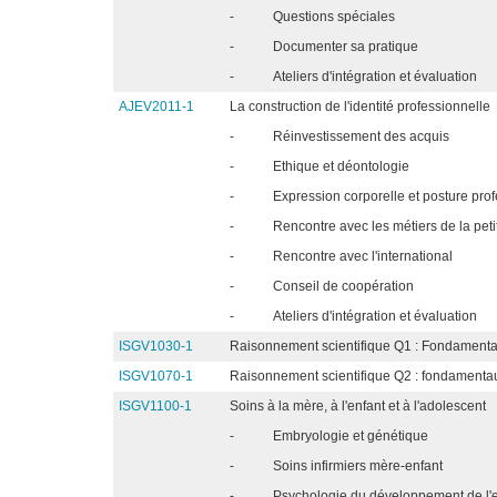
-
Questions spéciales
-
Documenter sa pratique
-
Ateliers d'intégration et évaluation
AJEV2011-1
La construction de l'identité professionnelle
-
Réinvestissement des acquis
-
Ethique et déontologie
-
Expression corporelle et posture pro
-
Rencontre avec les métiers de la pet
-
Rencontre avec l'international
-
Conseil de coopération
-
Ateliers d'intégration et évaluation
ISGV1030-1
Raisonnement scientifique Q1 : Fondamentau
ISGV1070-1
Raisonnement scientifique Q2 : fondamentau
ISGV1100-1
Soins à la mère, à l'enfant et à l'adolescent
-
Embryologie et génétique
-
Soins infirmiers mère-enfant
-
Psychologie du développement de l'