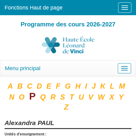
Fonctions Haut de page
Toggle
naviga
Programme des cours 2026-2027
Menu principal
Toggle
naviga
A
B
C
D
E
F
G
H
I
J
K
L
M
P
N
O
Q
R
S
T
U
V
W
X
Y
Z
Alexandra
PAUL
Unités d'enseignement :