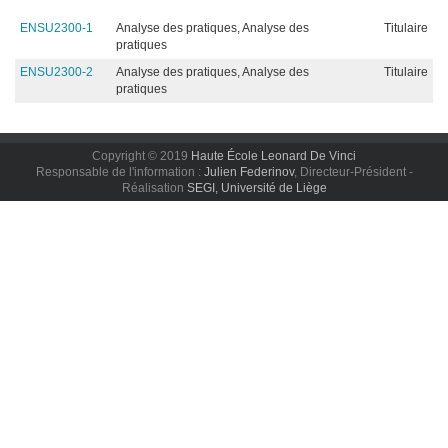
ENSU2300-1
Analyse des pratiques, Analyse des
Titulaire
pratiques
ENSU2300-2
Analyse des pratiques, Analyse des
Titulaire
pratiques
Copyright © 2019
Haute École Leonard De Vinci
Responsable de l'information :
Julien Federinov
, Directeur-Président -
Réalisation
SEGI, Université de Liège