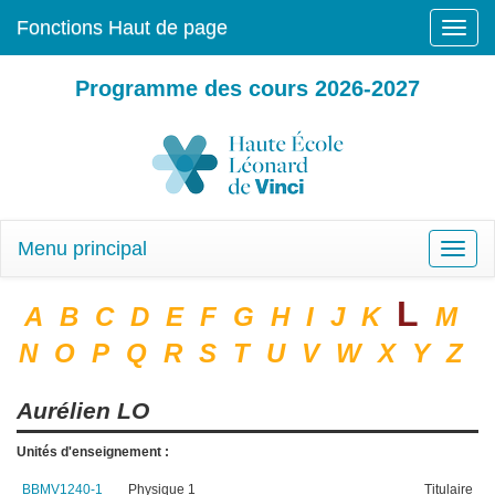
Fonctions Haut de page
Toggle
naviga
Programme des cours 2026-2027
Menu principal
Toggle
naviga
L
A
B
C
D
E
F
G
H
I
J
K
M
N
O
P
Q
R
S
T
U
V
W
X
Y
Z
Aurélien
LO
Unités d'enseignement :
BBMV1240-1
Physique 1
Titulaire