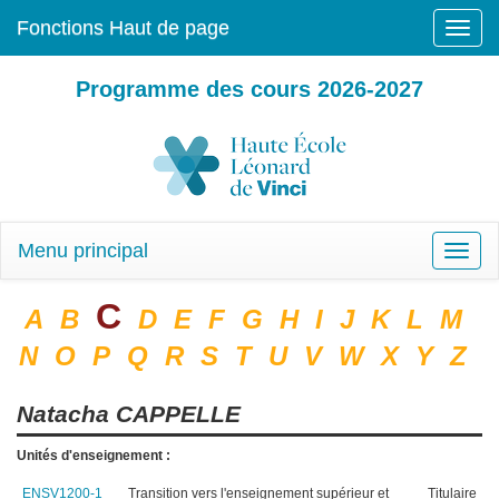
Fonctions Haut de page
Toggle
naviga
Programme des cours 2026-2027
Menu principal
Toggle
naviga
C
A
B
D
E
F
G
H
I
J
K
L
M
N
O
P
Q
R
S
T
U
V
W
X
Y
Z
Natacha
CAPPELLE
Unités d'enseignement :
ENSV1200-1
Transition vers l'enseignement supérieur et
Titulaire