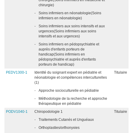
chirurgie(Soins infirmiers en médecine et
chirurgie)
-
Soins infirmiers en néonatologie(Soins
infirmiers en néonatologie)
-
Soins infirmiers aux soins intensifs et aux
urgences(Soins infirmiers aux soins
intensifs et aux urgences)
-
Soins infirmiers en pédopsychiatrie et
auprès d'enfants porteurs de
handicap(Soins infirmiers en
pédopsychiatrie et auprès d'enfants
porteurs de handicap)
PEDV1300-1
Identité du soignant expert en pédiatrie et
Titulaire
néonatologie et compétences interculturelles
(1)
-
Approche socioculturelle en pédiatrie
-
Méthodologie de la recherche et approche
thérapeutique en pédiatrie
PODV1040-1
Chiropodologie 1
Titulaire
-
Traitements Cutanés et Unguéaux
-
Orthoplasties/orthonyxies