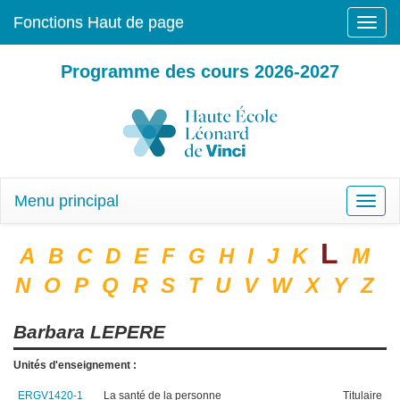
Fonctions Haut de page
Toggle
naviga
Programme des cours 2026-2027
Menu principal
Toggle
naviga
L
A
B
C
D
E
F
G
H
I
J
K
M
N
O
P
Q
R
S
T
U
V
W
X
Y
Z
Barbara
LEPERE
Unités d'enseignement :
ERGV1420-1
La santé de la personne
Titulaire