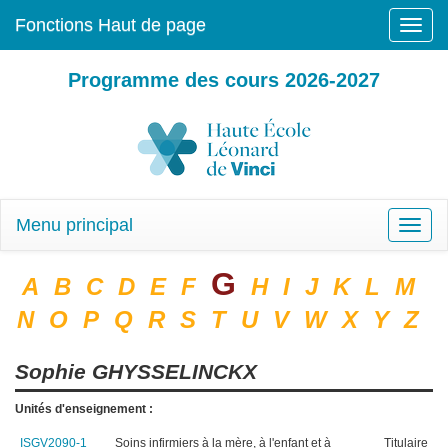
Fonctions Haut de page
Toggle
naviga
Programme des cours 2026-2027
Menu principal
Toggle
naviga
G
A
B
C
D
E
F
H
I
J
K
L
M
N
O
P
Q
R
S
T
U
V
W
X
Y
Z
Sophie
GHYSSELINCKX
Unités d'enseignement :
ISGV2090-1
Soins infirmiers à la mère, à l'enfant et à
Titulaire