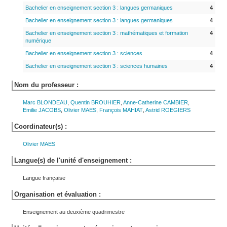
Bachelier en enseignement section 3 : langues germaniques
4
Bachelier en enseignement section 3 : langues germaniques
4
Bachelier en enseignement section 3 : mathématiques et formation
4
numérique
Bachelier en enseignement section 3 : sciences
4
Bachelier en enseignement section 3 : sciences humaines
4
Nom du professeur :
Marc
BLONDEAU
,
Quentin
BROUHIER
,
Anne-Catherine
CAMBIER
,
Emilie
JACOBS
,
Olivier
MAES
,
François
MAHIAT
,
Astrid
ROEGIERS
Coordinateur(s) :
Olivier
MAES
Langue(s) de l'unité d'enseignement :
Langue française
Organisation et évaluation :
Enseignement au deuxième quadrimestre