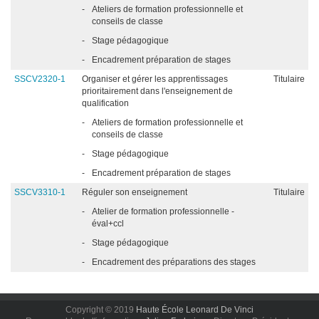
-
Ateliers de formation professionnelle et
conseils de classe
-
Stage pédagogique
-
Encadrement préparation de stages
SSCV2320-1
Organiser et gérer les apprentissages
Titulaire
prioritairement dans l'enseignement de
qualification
-
Ateliers de formation professionnelle et
conseils de classe
-
Stage pédagogique
-
Encadrement préparation de stages
SSCV3310-1
Réguler son enseignement
Titulaire
-
Atelier de formation professionnelle -
éval+ccl
-
Stage pédagogique
-
Encadrement des préparations des stages
Copyright © 2019
Haute École Leonard De Vinci