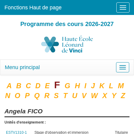
Fonctions Haut de page
Toggle
naviga
Programme des cours 2026-2027
Menu principal
Toggle
naviga
F
A
B
C
D
E
G
H
I
J
K
L
M
N
O
P
Q
R
S
T
U
V
W
X
Y
Z
Angela
FICO
Unités d'enseignement :
ESTV1310-1
Stage d'observation et immersion
Titulaire