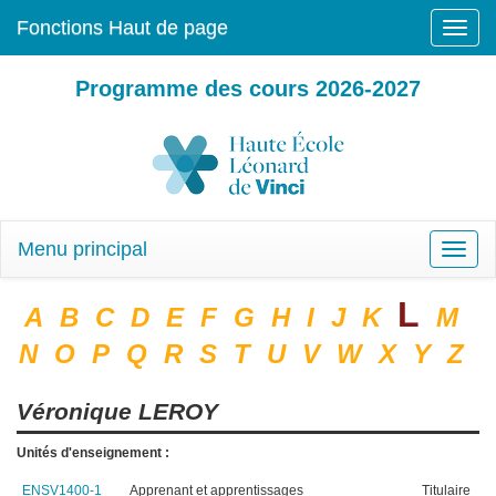
Fonctions Haut de page
Toggle
naviga
Programme des cours 2026-2027
Menu principal
Toggle
naviga
L
A
B
C
D
E
F
G
H
I
J
K
M
N
O
P
Q
R
S
T
U
V
W
X
Y
Z
Véronique
LEROY
Unités d'enseignement :
ENSV1400-1
Apprenant et apprentissages
Titulaire