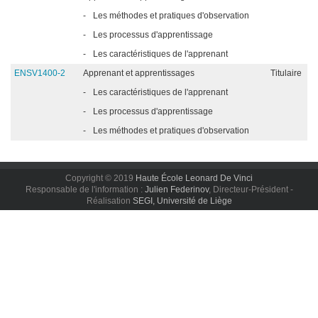
-
Les méthodes et pratiques d'observation
-
Les processus d'apprentissage
-
Les caractéristiques de l'apprenant
ENSV1400-2
Apprenant et apprentissages
Titulaire
-
Les caractéristiques de l'apprenant
-
Les processus d'apprentissage
-
Les méthodes et pratiques d'observation
Copyright © 2019
Haute École Leonard De Vinci
Responsable de l'information :
Julien Federinov
, Directeur-Président -
Réalisation
SEGI, Université de Liège