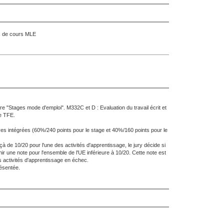
es de cours MLE
e "Stages mode d'emploi". M332C et D : Evaluation du travail écrit et
re TFE.
 intégrées (60%/240 points pour le stage et 40%/160 points pour le
deçà de 10/20 pour l'une des activités d'apprentissage, le jury décide si
inir une note pour l'ensemble de l'UE inférieure à 10/20. Cette note est
s activités d'apprentissage en échec.
résentée.