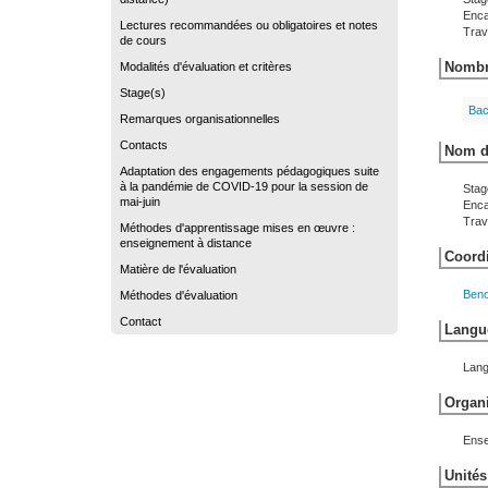
Enca
Lectures recommandées ou obligatoires et notes
Trava
de cours
Nombre
Modalités d'évaluation et critères
Stage(s)
Bac
Remarques organisationnelles
Contacts
Nom du
Adaptation des engagements pédagogiques suite
à la pandémie de COVID-19 pour la session de
Stag
mai-juin
Enca
Trava
Méthodes d'apprentissage mises en œuvre :
enseignement à distance
Coordi
Matière de l'évaluation
Beno
Méthodes d'évaluation
Contact
Langue
Lang
Organi
Ense
Unités