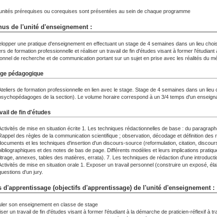
unités prérequises ou corequises sont présentées au sein de chaque programme
us de l'unité d'enseignement :
lopper une pratique d'enseignement en effectuant un stage de 4 semaines dans un lieu choisi p
ers de formation professionnelle et réaliser un travail de fin d'études visant à former l'étudiant 
onnel de recherche et de communication portant sur un sujet en prise avec les réalités du mé
ge pédagogique
Ateliers de formation professionnelle en lien avec le stage. Stage de 4 semaines dans un lieu ch
psychopédagoges de la section). Le volume horaire correspond à un 3/4 temps d'un enseigna
vail de fin d'études
Activités de mise en situation écrite 1. Les techniques rédactionnelles de base : du paragrap
Rappel des règles de la communication scientifique ; observation, décodage et définition des 
documents et les techniques d'insertion d'un discours-source (reformulation, citation, discou
bibliographiques et des notes de bas de page. Différents modèles et leurs implications pratiques
titrage, annexes, tables des matières, errata). 7. Les techniques de rédaction d'une introducti
Activités de mise en situation orale 1. Exposer un travail personnel (construire un exposé, él
questions d'un jury.
 d'apprentissage (objectifs d'apprentissage) de l'unité d'enseignement :
ler son enseignement en classe de stage
ser un travail de fin d'études visant à former l'étudiant à la démarche de praticien-réflexif à t