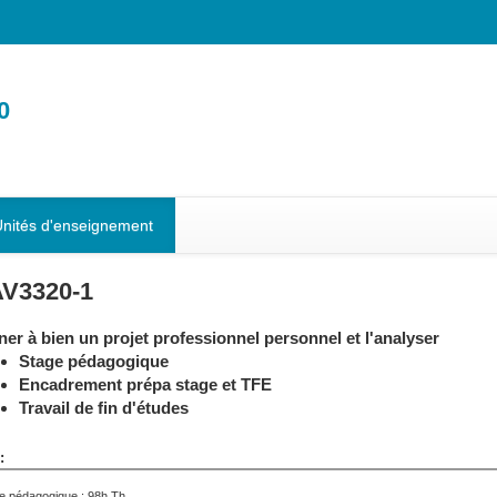
0
nités d'enseignement
V3320-1
er à bien un projet professionnel personnel et l'analyser
Stage pédagogique
Encadrement prépa stage et TFE
Travail de fin d'études
:
e pédagogique : 98h Th