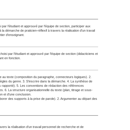
ar l'étudiant et approuvé par l'équipe de section, participer aux
à la démarche de praticien-réflexif à travers la réalisation d'un travail
tier d'enseignant.
oisi par l'étudiant et approuvé par l'équipe de section (didacticiens et
nt en fonction.
he au texte (composition du paragraphe, connecteurs logiques). 2.
règles du genre. 3. S'inscrire dans la démarche. 4. La synthèse de
rs rapporté). 5. Les conventions de rédaction des références
. 6. La structure organisationnelle du texte (plan, titrage et sous-
on et d'une conclusion.
aborer des supports à la prise de parole). 2. Argumenter au départ des
ravers la réalisation d'un travail personnel de recherche et de