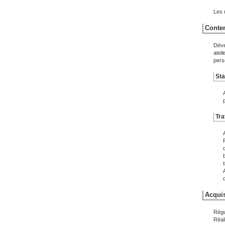
Les 
Conten
Déve
ateli
pers
Sta
Tra
Acquis
Régu
Réali