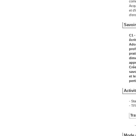
comm
Acqui
et d
d'en
Savoir
C1 -
écri
Adop
prof
prat
dim
appr
Crée
savo
et l
pert
Activi
- St
- TF
Tra
Mode d