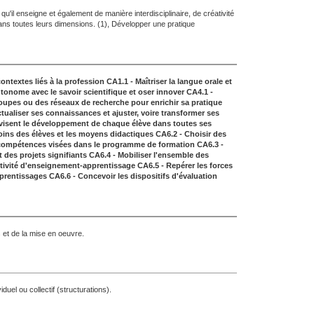
qu'il enseigne et également de manière interdisciplinaire, de créativité
dans toutes leurs dimensions. (1), Développer une pratique
ntextes liés à la profession
CA1.1 - Maîtriser la langue orale et
utonome avec le savoir scientifique et oser innover
CA4.1 -
roupes ou des réseaux de recherche pour enrichir sa pratique
tualiser ses connaissances et ajuster, voire transformer ses
i visent le développement de chaque
élève dans toutes ses
soins des élèves et les moyens
didactiques
CA6.2 - Choisir des
compétences visées dans le programme de formation
CA6.3 -
t des projets
signifiants
CA6.4 - Mobiliser l'ensemble des
ctivité d'enseignement-apprentissage
CA6.5 - Repérer les forces
prentissages
CA6.6 - Concevoir les dispositifs d'évaluation
 et de la mise en oeuvre.
duel ou collectif (structurations).