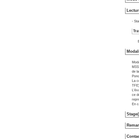
Lectur
- St
Tra
Modali
Moda
M332
de l
Pond
La c
TFE
L'éva
ce dé
repr
En c
Stage(
Remarq
Contac