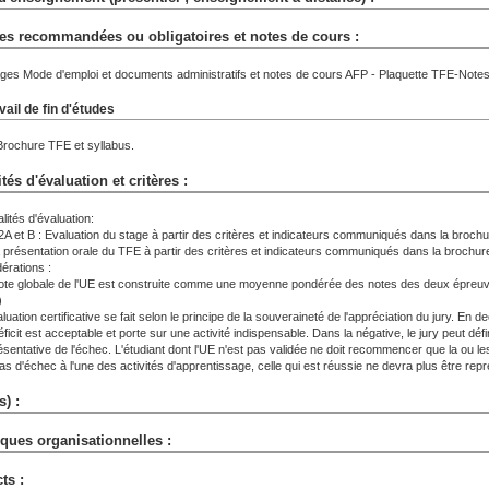
es recommandées ou obligatoires et notes de cours :
ages Mode d'emploi et documents administratifs et notes de cours AFP - Plaquette TFE-Not
vail de fin d'études
Brochure TFE et syllabus.
tés d'évaluation et critères :
lités d'évaluation:
A et B : Evaluation du stage à partir des critères et indicateurs communiqués dans la brochur
a présentation orale du TFE à partir des critères et indicateurs communiqués dans la brochu
érations :
ote globale de l'UE est construite comme une moyenne pondérée des notes des deux épreuves
)
luation certificative se fait selon le principe de la souveraineté de l'appréciation du jury. En 
ficit est acceptable et porte sur une activité indispensable. Dans la négative, le jury peut déf
ésentative de l'échec. L'étudiant dont l'UE n'est pas validée ne doit recommencer que la ou le
as d'échec à l'une des activités d'apprentissage, celle qui est réussie ne devra plus être rep
s) :
ues organisationnelles :
ts :