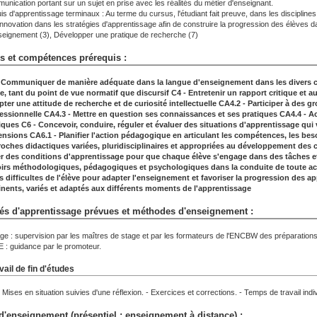
unication portant sur un sujet en prise avec les réalités du métier d'enseignant.
s d'apprentissage terminaux : Au terme du cursus, l'étudiant fait preuve, dans les disciplines 
'innovation dans les stratégies d'apprentissage afin de construire la progression des élèves 
seignement (3), Développer une pratique de recherche (7)
s et compétences prérequis :
 Communiquer de manière adéquate dans la langue d'enseignement dans les divers co
te, tant du point de vue normatif que discursif
C4 - Entretenir un rapport critique et a
ter une attitude de recherche et de curiosité intellectuelle
CA4.2 - Participer à des g
essionnelle
CA4.3 - Mettre en question ses connaissances et ses pratiques
CA4.4 - Ac
iques
C6 - Concevoir, conduire, réguler et évaluer des situations d'apprentissage qu
ensions
CA6.1 - Planifier l'action pédagogique en articulant les compétences, les be
oches didactiques variées, pluridisciplinaires et appropriées au développement des
r des conditions d'apprentissage pour que chaque élève s'engage dans des tâches e
irs méthodologiques, pédagogiques et psychologiques dans la conduite
de toute a
es difficultes de l'élève pour adapter l'enseignement et favoriser la progression
des ap
inents, variés et adaptés aux différents moments de
l'apprentissage
tés d'apprentissage prévues et méthodes d'enseignement :
age : supervision par les maîtres de stage et par les formateurs de l'ENCBW des préparations
E : guidance par le promoteur.
vail de fin d'études
- Mises en situation suivies d'une réflexion. - Exercices et corrections. - Temps de travail indivi
'enseignement (présentiel ; enseignement à distance) :