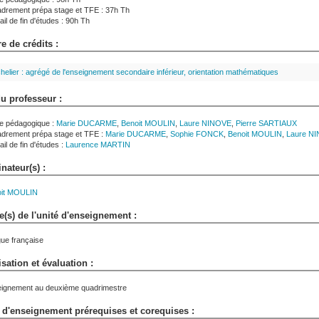
drement prépa stage et TFE : 37h Th
il de fin d'études : 90h Th
 de crédits :
helier : agrégé de l'enseignement secondaire inférieur, orientation mathématiques
 professeur :
e pédagogique :
Marie
DUCARME
,
Benoit
MOULIN
,
Laure
NINOVE
,
Pierre
SARTIAUX
drement prépa stage et TFE :
Marie
DUCARME
,
Sophie
FONCK
,
Benoit
MOULIN
,
Laure
NI
il de fin d'études :
Laurence
MARTIN
nateur(s) :
it
MOULIN
(s) de l'unité d'enseignement :
ue française
sation et évaluation :
ignement au deuxième quadrimestre
 d'enseignement prérequises et corequises :