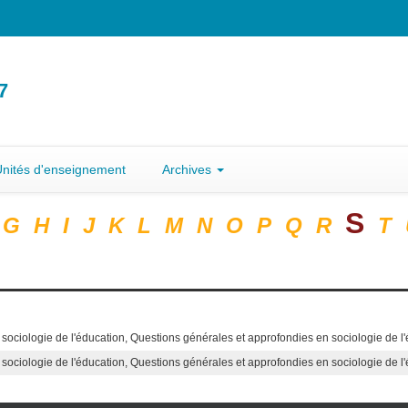
7
nités d'enseignement
Archives
S
G
H
I
J
K
L
M
N
O
P
Q
R
T
sociologie de l'éducation, Questions générales et approfondies en sociologie de l
sociologie de l'éducation, Questions générales et approfondies en sociologie de l