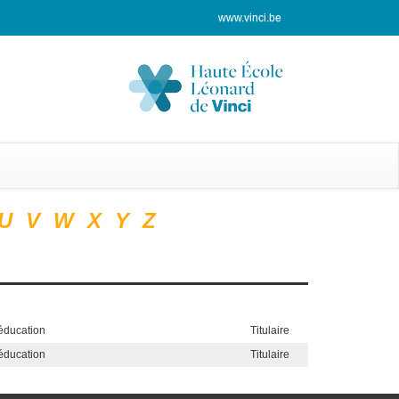
www.vinci.be
U
V
W
X
Y
Z
'éducation
Titulaire
'éducation
Titulaire