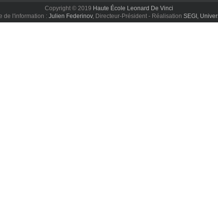
Copyright © 2019
Haute École Leonard De Vinci
de l'information :
Julien Federinov
, Directeur-Président - Réalisation
SEGI, Univer