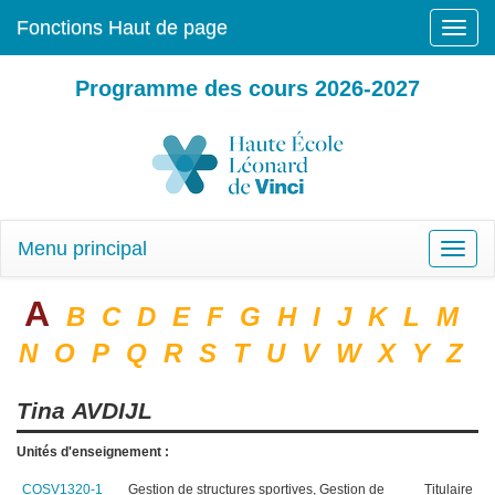
Fonctions Haut de page
Toggle
naviga
Programme des cours 2026-2027
Menu principal
Toggle
naviga
A
B
C
D
E
F
G
H
I
J
K
L
M
N
O
P
Q
R
S
T
U
V
W
X
Y
Z
Tina
AVDIJL
Unités d'enseignement :
COSV1320-1
Gestion de structures sportives, Gestion de
Titulaire