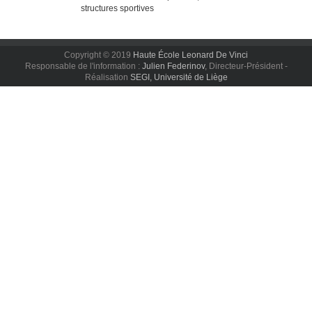
structures sportives
Copyright © 2019
Haute École Leonard De Vinci
Responsable de l'information :
Julien Federinov
, Directeur-Président -
Réalisation
SEGI, Université de Liège