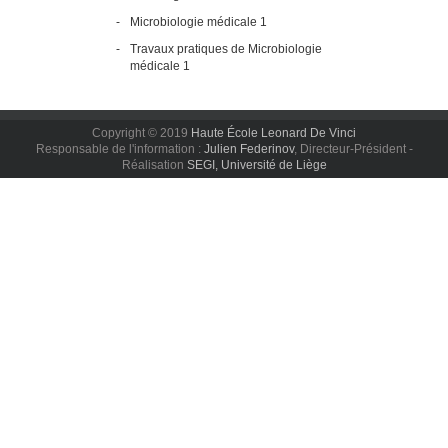
-
Microbiologie médicale 1
-
Travaux pratiques de Microbiologie
médicale 1
Copyright © 2019
Haute École Leonard De Vinci
Responsable de l'information :
Julien Federinov
, Directeur-Président -
Réalisation
SEGI, Université de Liège