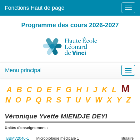
Fonctions Haut de page
Toggle
naviga
Programme des cours 2026-2027
Menu principal
Toggle
naviga
M
A
B
C
D
E
F
G
H
I
J
K
L
N
O
P
Q
R
S
T
U
V
W
X
Y
Z
Véronique Yvette
MIENDJE DEYI
Unités d'enseignement :
BBMV2040-1
Microbiologie médicale 1
Titulaire