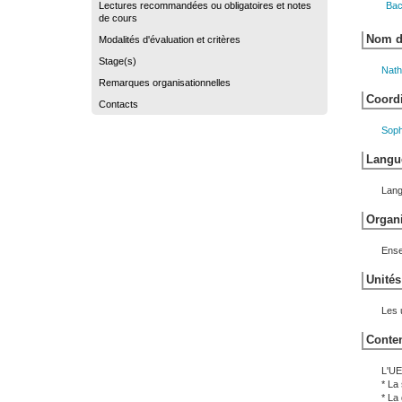
Lectures recommandées ou obligatoires et notes
Bac
de cours
Nom du
Modalités d'évaluation et critères
Stage(s)
Nath
Remarques organisationnelles
Coordi
Contacts
Sop
Langue
Lang
Organi
Ense
Unités
Les 
Conten
L'UE
* La
* La