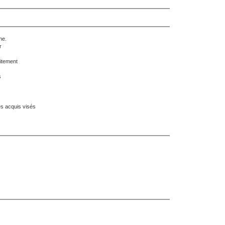
ne.
r
aitement
s
es acquis visés