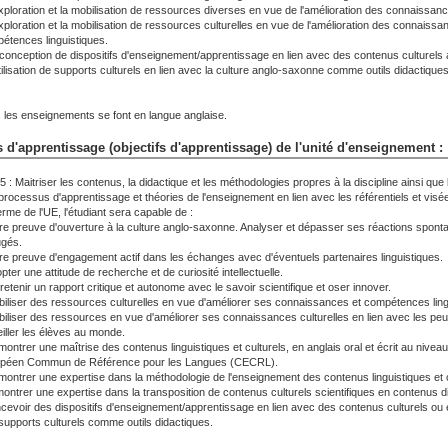
exploration et la mobilisation de ressources diverses en vue de l'amélioration des connaissance
exploration et la mobilisation de ressources culturelles en vue de l'amélioration des connaissa
étences linguistiques.
 conception de dispositifs d'enseignement/apprentissage en lien avec des contenus culturels
utilisation de supports culturels en lien avec la culture anglo-saxonne comme outils didactiques
 les enseignements se font en langue anglaise.
 d'apprentissage (objectifs d'apprentissage) de l'unité d'enseignement :
5 : Maitriser les contenus, la didactique et les méthodologies propres à la discipline ainsi qu
processus d'apprentissage et théories de l'enseignement en lien avec les référentiels et visé
rme de l'UE, l'étudiant sera capable de :
ire preuve d'ouverture à la culture anglo-saxonne. Analyser et dépasser ses réactions spont
ugés.
ire preuve d'engagement actif dans les échanges avec d'éventuels partenaires linguistiques.
pter une attitude de recherche et de curiosité intellectuelle.
retenir un rapport critique et autonome avec le savoir scientifique et oser innover.
biliser des ressources culturelles en vue d'améliorer ses connaissances et compétences ling
biliser des ressources en vue d'améliorer ses connaissances culturelles en lien avec les peu
eiller les élèves au monde.
montrer une maîtrise des contenus linguistiques et culturels, en anglais oral et écrit au nive
péen Commun de Référence pour les Langues (CECRL).
montrer une expertise dans la méthodologie de l'enseignement des contenus linguistiques et c
ontrer une expertise dans la transposition de contenus culturels scientifiques en contenus d
cevoir des dispositifs d'enseignement/apprentissage en lien avec des contenus culturels ou en
supports culturels comme outils didactiques.