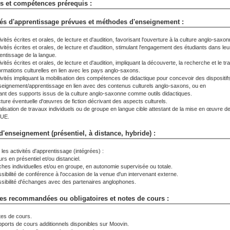
s et compétences prérequis :
tés d'apprentissage prévues et méthodes d'enseignement :
ivités écrites et orales, de lecture et d'audition, favorisant l'ouverture à la culture anglo-saxon
ivités écrites et orales, de lecture et d'audition, stimulant l'engagement des étudiants dans leu
entissage de la langue.
ivités écrites et orales, de lecture et d'audition, impliquant la découverte, la recherche et le tr
formations culturelles en lien avec les pays anglo-saxons.
tivités impliquant la mobilisation des compétences de didactique pour concevoir des dispositif
seignement/apprentissage en lien avec des contenus culturels anglo-saxons, ou en
isant des supports issus de la culture anglo-saxonne comme outils didactiques.
cture éventuelle d'œuvres de fiction décrivant des aspects culturels.
alisation de travaux individuels ou de groupe en langue cible attestant de la mise en œuvre d
'UE.
'enseignement (présentiel, à distance, hybride) :
les activités d'apprentissage (intégrées) :
rs en présentiel et/ou distanciel.
ches individuelles et/ou en groupe, en autonomie supervisée ou totale.
ssibilité de conférence à l'occasion de la venue d'un intervenant externe.
ssibilité d'échanges avec des partenaires anglophones.
es recommandées ou obligatoires et notes de cours :
tes de cours.
pports de cours additionnels disponibles sur Moovin.