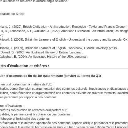
vre au choix en lien avec la culture anglo-saxonne.
estions de livres:
land, J. (2020), British Civilization - An introduction, Routledge - Taylor and Francis Group (ni
uk, D., Tonnesson, A.T., Oakland, J. (2022), American Civilization - An introduction, Routledge
on).
riscoll, J. (2009), Britain for Learners of English - Understand the country and its people, Ox
s.
riscoll, J. (2009), Britain for Learners of English - workbook, Oxford university press.
Dowall, D. (2006). An Illustrated History of Britain, Longman.
Callaghan, B. (2004). An Illustrated History of the USA, Longman.
tés d'évaluation et critères :
ion d'examens de fin de 1er quadrimestre (janvier) au terme du Q1:
en oral portant sur la matière de l'UE :
itution, compréhension et argumentation des contenus culturels, linguistiques et didactiques 
itution, compréhension et argumentation des contenus d'éventuels travaux formatifs, scientifiq
ique/personnel par rapport à ces contenus.
res d'évaluation :
ritères d'évaluation de l'examen oral portent sur :
 validité, la pertinence et la cohérence des contenus.
richesse et l'originalité des contenus.
 présentation et la défense spontanée des contenus, l'apport critique personnel et la profondeur
 correction et la qualité de l'expression en langue cible : niveau requis : B2 du Cadre Eu