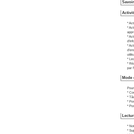
Savoir
Activi
* Act
* Act
appr
* Act
d'in
* Ac
d'en
util
* Le
* Ré
par l
Mode d
Pour 
* Cou
* Tâ
* Po
* Po
Lectur
* No
* Su