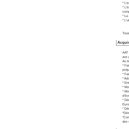
* L'
* L'
comp
* La
* L'
Tous
Acquis
AAT 
aux 
Au te
* Fa
préj
* Fa
* Ado
* Ent
* Mo
* Mo
d'év
* Dé
Euro
* Dé
*Dém
*Con
des 