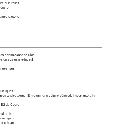
s culturelles.
nces et
 anglo-saxons.
.
e les connaissances liées
es du système éducatif.
anées, ses
uistiques.
ples anglosaxons. Entretenir une culture générale importante afin
au B2 du Cadre
ulturels.
idactiques.
 utilisant