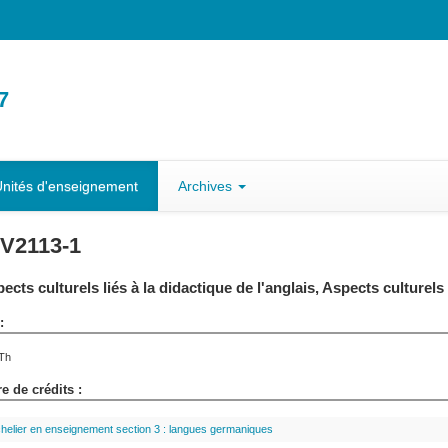
7
nités d'enseignement
Archives
V2113-1
ects culturels liés à la didactique de l'anglais, Aspects culturels 
:
Th
 de crédits :
helier en enseignement section 3 : langues germaniques