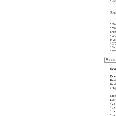
* Li
Sugg
* Oak
* Ma
editi
* O'D
pres
* O'D
* Mc 
* O'
Modali
Sess
Exam
Rest
Rest
crit
Critè
Les c
* La
* La 
* La
* La