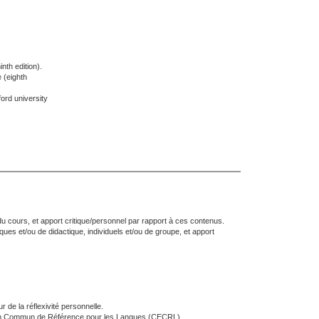
nth edition).
 (eighth
ford university
du cours, et apport critique/personnel par rapport à ces contenus.
ues et/ou de didactique, individuels et/ou de groupe, et apport
 de la réflexivité personnelle.
ropéen Commun de Référence pour les Langues (CECRL).