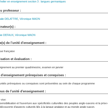
helier en enseignement section 3 : langues germaniques
 professeur :
alie
DELATTRE
,
Véronique
MAON
nateur(s) :
hie
DEFAUX
,
Véronique
MAON
(s) de l'unité d'enseignement :
ue française
sation et évaluation :
ignement au premier quadrimestre, examen en janvier
 d'enseignement prérequises et corequises :
unités prérequises ou corequises sont présentées au sein de chaque programme
us de l'unité d'enseignement :
 vise:
 sensibilisation et l'ouverture aux spécificités culturelles des peuples anglo-saxons et la pri
 découverte d'aspects culturels liés à la langue anglaise et au monde anglo-saxon.