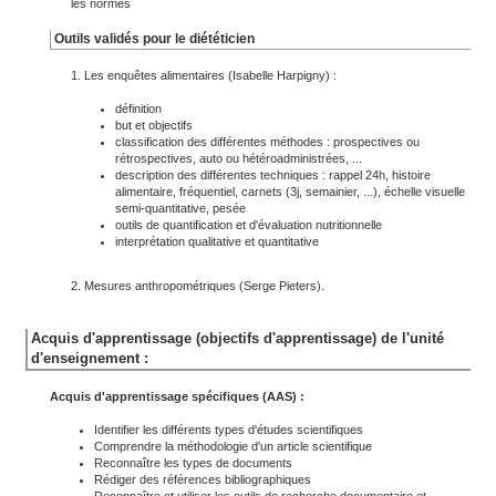
les normes
Outils validés pour le diététicien
1. Les enquêtes alimentaires (Isabelle Harpigny) :
définition
but et objectifs
classification des différentes méthodes : prospectives ou
rétrospectives, auto ou hétéroadministrées, ...
description des différentes techniques : rappel 24h, histoire
alimentaire, fréquentiel, carnets (3j, semainier, ...), échelle visuelle
semi-quantitative, pesée
outils de quantification et d'évaluation nutritionnelle
interprétation qualitative et quantitative
2. Mesures anthropométriques (Serge Pieters).
Acquis d'apprentissage (objectifs d'apprentissage) de l'unité
d'enseignement :
Acquis d'apprentissage spécifiques (AAS) :
Identifier les différents types d'études scientifiques
Comprendre la méthodologie d'un article scientifique
Reconnaître les types de documents
Rédiger des références bibliographiques