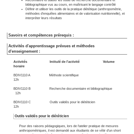
Reconnaître et utiliser les outils de recherche documentaire et
bibliographique vus au cours, en maîtrisant le langage contrôlé
Définir et utiliser les outils de la pratique diététique (anthropométrie,
méthodes d'enquêtes alimentaires et de valorisation nutritionnelle), et
interpréter leurs résultats
Savoirs et compétences prérequis :
Activités d'apprentissage prévues et méthodes
d'enseignement :
Activités Intitulé de l'activité Volume
horaire
BDIV1110 A Méthode scientifique
12h
BDIV1110 B Recherche documentaire et bibliographique
12h
BDIV1110 C Outils validés pour le diététicien
12h
Outils validés pour le diététicien
Pour des raisons pédagogiques, lors de l'atelier pratique de mesures
anthropométriques, il est demandé aux étudiants de se vêtir d'un short