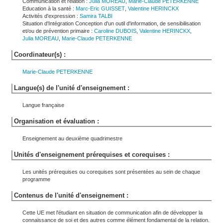
Communication et relation :
Julia
MOREAU
,
Marie-Claude
PETERKENNE
Education à la santé :
Marc-Eric
GUISSET
,
Valentine
HERINCKX
Activités d'expression :
Samira
TALBI
Situation d'Intégration Conception d'un outil d'information, de sensibilisation
et/ou de prévention primaire :
Caroline
DUBOIS
,
Valentine
HERINCKX
,
Julia
MOREAU
,
Marie-Claude
PETERKENNE
Coordinateur(s) :
Marie-Claude
PETERKENNE
Langue(s) de l'unité d'enseignement :
Langue française
Organisation et évaluation :
Enseignement au deuxième quadrimestre
Unités d'enseignement prérequises et corequises :
Les unités prérequises ou corequises sont présentées au sein de chaque
programme
Contenus de l'unité d'enseignement :
Cette UE met l'étudiant en situation de communication afin de développer la
connaissance de soi et des autres comme élément fondamental de la relation.