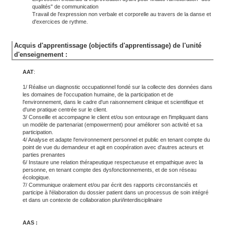
qualités" de communication
Travail de l'expression non verbale et corporelle au travers de la danse et
d'exercices de rythme.
Acquis d'apprentissage (objectifs d'apprentissage) de l'unité
d'enseignement :
AAT
:
1/ Réalise un diagnostic occupationnel fondé sur la collecte des données dans
les domaines de l'occupation humaine, de la participation et de
l'environnement, dans le cadre d'un raisonnement clinique et scientifique et
d'une pratique centrée sur le client.
3/ Conseille et accompagne le client et/ou son entourage en l'impliquant dans
un modèle de partenariat (empowerment) pour améliorer son activité et sa
participation.
4/ Analyse et adapte l'environnement personnel et public en tenant compte du
point de vue du demandeur et agit en coopération avec d'autres acteurs et
parties prenantes
6/ Instaure une relation thérapeutique respectueuse et empathique avec la
personne, en tenant compte des dysfonctionnements, et de son réseau
écologique.
7/ Communique oralement et/ou par écrit des rapports circonstanciés et
participe à l'élaboration du dossier patient dans un processus de soin intégré
et dans un contexte de collaboration pluri/interdisciplinaire
AAS :