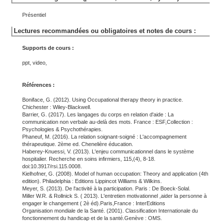
Présentiel
Lectures recommandées ou obligatoires et notes de cours :
Supports de cours :
ppt, video,
Références :
Boniface, G. (2012). Using Occupational therapy theory in practice.
Chichester : Wiley-Blackwell.
Barrier, G. (2017). Les langages du corps en relation d'aide : La
communication non verbale au-delà des mots. France : ESF,Collection :
Psychologies & Psychothérapies.
Phaneuf, M. (2016). La relation soignant-soigné : L'accompagnement
thérapeutique. 2ème ed. Chenelière éducation.
Haberey-Knuessi, V. (2013). L'enjeu communicationnel dans le système
hospitalier. Recherche en soins infirmiers, 115,(4), 8-18.
doi:10.3917/rsi.115.0008.
Kielhofner, G. (2008). Model of human occupation: Theory and application (4th
edition). Philadelphia : Editions Lippincot Williams & Wilkins.
Meyer, S. (2013). De l'activité à la participation. Paris : De Boeck-Solal.
Miller W.R. & Rollnick S. ( 2013). L'entretien motivationnel ,aider la personne à
engager le changement ( 2è éd).Paris,France : InterEditions
Organisation mondiale de la Santé. (2001). Classification Internationale du
fonctionnement du handicap et de la santé.Genève : OMS.