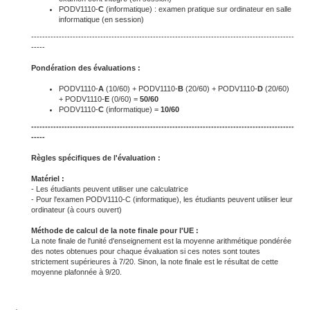
PODV1110-
C
(informatique) : examen pratique sur ordinateur en salle
informatique (en session)
-----------------------------------------------------------------------------------------------
-----
Pondération des évaluations :
PODV1110-
A
(10/60) + PODV1110-
B
(20/60) + PODV1110-
D
(20/60)
+ PODV1110-
E
(0/60) =
50/60
PODV1110-
C
(informatique) =
10/60
-----------------------------------------------------------------------------------------------
-----
Règles spécifiques de l'évaluation :
Matériel :
- Les étudiants peuvent utiliser une calculatrice
- Pour l'examen PODV1110-C (informatique), les étudiants peuvent utiliser leur
ordinateur (à cours ouvert)
Méthode de calcul de la note finale pour l'UE :
La note finale de l'unité d'enseignement est la moyenne arithmétique pondérée
des notes obtenues pour chaque évaluation si ces notes sont toutes
strictement supérieures à 7/20. Sinon, la note finale est le résultat de cette
moyenne plafonnée à 9/20.