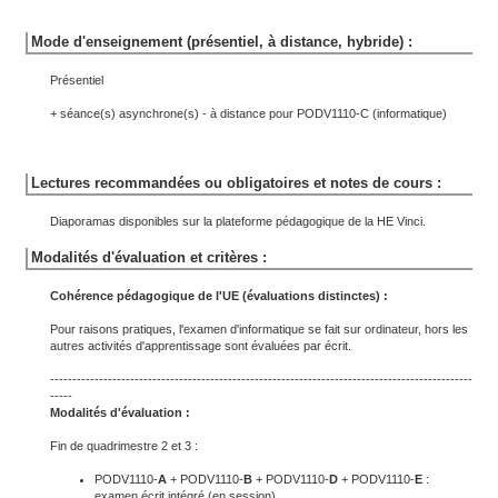
Mode d'enseignement (présentiel, à distance, hybride) :
Présentiel
+ séance(s) asynchrone(s) - à distance pour PODV1110-C (informatique)
Lectures recommandées ou obligatoires et notes de cours :
Diaporamas disponibles sur la plateforme pédagogique de la HE Vinci.
Modalités d'évaluation et critères :
Cohérence pédagogique de l'UE (évaluations distinctes) :
Pour raisons pratiques, l'examen d'informatique se fait sur ordinateur, hors les
autres activités d'apprentissage sont évaluées par écrit.
-----------------------------------------------------------------------------------------------
-----
Modalités d'évaluation :
Fin de quadrimestre 2 et 3 :
PODV1110-
A
+ PODV1110-
B
+ PODV1110-
D
+ PODV1110-
E
:
examen écrit intégré (en session)