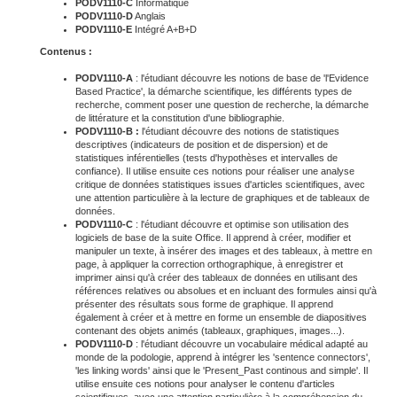
PODV1110-C
Informatique
PODV1110-D
Anglais
PODV1110-E
Intégré A+B+D
Contenus :
PODV1110-A
: l'étudiant découvre les notions de base de 'l'Evidence
Based Practice', la démarche scientifique, les différents types de
recherche, comment poser une question de recherche, la démarche
de littérature et la constitution d'une bibliographie.
PODV1110-B :
l'étudiant découvre des notions de statistiques
descriptives (indicateurs de position et de dispersion) et de
statistiques inférentielles (tests d'hypothèses et intervalles de
confiance). Il utilise ensuite ces notions pour réaliser une analyse
critique de données statistiques issues d'articles scientifiques, avec
une attention particulière à la lecture de graphiques et de tableaux de
données.
PODV1110-C
: l'étudiant découvre et optimise son utilisation des
logiciels de base de la suite Office. Il apprend à créer, modifier et
manipuler un texte, à insérer des images et des tableaux, à mettre en
page, à appliquer la correction orthographique, à enregistrer et
imprimer ainsi qu'à créer des tableaux de données en utilisant des
références relatives ou absolues et en incluant des formules ainsi qu'à
présenter des résultats sous forme de graphique. Il apprend
également à créer et à mettre en forme un ensemble de diapositives
contenant des objets animés (tableaux, graphiques, images...).
PODV1110-D
: l'étudiant découvre un vocabulaire médical adapté au
monde de la podologie, apprend à intégrer les 'sentence connectors',
'les linking words' ainsi que le 'Present_Past continous and simple'. Il
utilise ensuite ces notions pour analyser le contenu d'articles