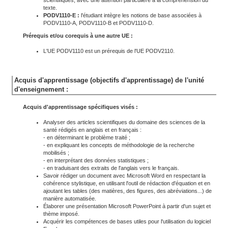
scientifiques, avec une attention particulière à la compréhension du
texte.
PODV1110-E :
l'étudiant intègre les notions de base associées à
PODV1110-A, PODV1110-B et PODV1110-D.
Prérequis et/ou corequis à une autre UE :
L'UE PODV1110 est un prérequis de l'UE PODV2110.
Acquis d'apprentissage (objectifs d'apprentissage) de l'unité
d'enseignement :
Acquis d'apprentissage spécifiques visés :
Analyser des articles scientifiques du domaine des sciences de la
santé rédigés en anglais et en français :
- en déterminant le problème traité ;
- en expliquant les concepts de méthodologie de la recherche
mobilisés ;
- en interprétant des données statistiques ;
- en traduisant des extraits de l'anglais vers le français.
Savoir rédiger un document avec Microsoft Word en respectant la
cohérence stylistique, en utilisant l'outil de rédaction d'équation et en
ajoutant les tables (des matières, des figures, des abréviations...) de
manière automatisée.
Élaborer une présentation Microsoft PowerPoint à partir d'un sujet et
thème imposé.
Acquérir les compétences de bases utiles pour l'utilisation du logiciel