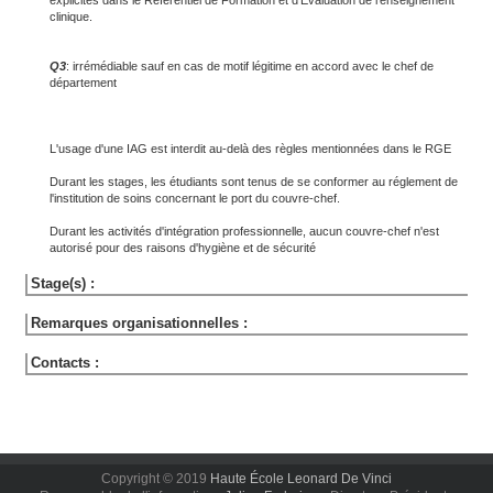
explicités dans le Référentiel de Formation et d'Evaluation de l'enseignement
clinique.
Q3
: irrémédiable sauf en cas de motif légitime en accord avec le chef de
département
L'usage d'une IAG est interdit au-delà des règles mentionnées dans le RGE
Durant les stages, les étudiants sont tenus de se conformer au réglement de
l'institution de soins concernant le port du couvre-chef.
Durant les activités d'intégration professionnelle, aucun couvre-chef n'est
autorisé pour des raisons d'hygiène et de sécurité
Stage(s) :
Remarques organisationnelles :
Contacts :
Copyright © 2019
Haute École Leonard De Vinci