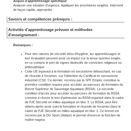
Acquis d'apprentissage spécifique
Analyser une situation d'urgence. Appliquer les procédures exigées. Intervenir
de façon rapide, appropriée
Savoirs et compétences prérequis :
Activités d'apprentissage prévues et méthodes
d'enseignement :
Remarques :
Pour des raisons de sécurité et/ou d'hygiène, les apprentissages et
leur évaluation peuvent avoir un impact sur la tenue sportive exigée,
en ce compris le port de signes distinctifs de conviction religieuse ou
philosophique.
Cette UE équivaut à la formation en secourisme débouchant, en cas
de réussite à l'examen, sur l'obtention du Certificat en secourisme
industriel (CSI). Ce dernier, reconnu par le SPF Emploi, constitue la
première condition requise pour accéder au parcours de formation du
Brevet Supérieur de Sauvetage Aquatique (BSSA). La seconde
condition d'accès pour accéder au parcours de formation du BSSA
consiste à réussir le test d'admission au BSSA organisé dans le cadre
de l'UE Sécurité en milieu aquatique en bloc 3. Le BSSA, peut être
obtenu après avoir suivi la formation et réussite de l'examen dans le
cadre de l'UE Sécurité en milieu aquatique en bloc 3. Ce brevet est
reconnu par la DG Sport (Adeps) et permet d'exercer la fonction de
maître-nageur.