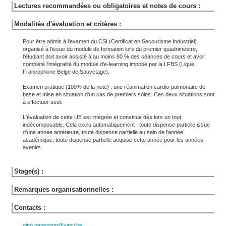
Lectures recommandées ou obligatoires et notes de cours :
Modalités d'évaluation et critères :
Pour être admis à l'examen du CSI (Certificat en Secourisme Industriel)
organisé à l'issue du module de formation lors du premier quadrimestre,
l'étudiant doit avoir assisté à au moins 80 % des séances de cours et avoir
complété l'intégralité du module d'e-learning imposé par la LFBS (Ligue
Francophone Belge de Sauvetage).
Examen pratique (100% de la note) : une réanimation cardio-pulmonaire de
base et mise en situation d'un cas de premiers soins. Ces deux situations sont
à effectuer seul.
L'évaluation de cette UE est intégrée et constitue dès lors un tout
indécomposable. Cela exclu automatiquement : toute dispense partielle issue
d'une année antérieure, toute dispense partielle au sein de l'année
académique, toute dispense partielle acquise cette année pour les années
avenirs.
Stage(s) :
Remarques organisationnelles :
Contacts :
gino.panepinto@vinci.be