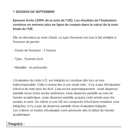
? SESSION DE SEPTEMBRE
Epreuve écrite (100% de la note de l'UE). Les résultats de l'évaluation
continue ne rentrent plus en ligne de compte dans le calcul de la note
finale de l'UE.
Elle se déroulera au mois d'août. Le type d'examen est tout à fait similaire à
l'examen de janvier.
- Durée de l'examen - 2 heures.
- Type - Examen écrit
- Modalité - en présentiel.
L'évaluation de cette U.E. est intégrée et constitue dès lors un tout
indécomposable. Celle-ci donne lieu à une seule note ; il n'y a pas d'évaluation
d'AcA ni de note pour les AcA. Cela exclut automatiquement : toute dispense
partielle issue d'une année antérieure, toute dispense partielle au sein de
l'année académique, toute dispense partielle acquise cette année pour les
années à venir. De même si une UE est composée d'AcA dont certaines sont
intégrées, il n'y a pas de dispense partielle d'une évaluation intégrée.
Les critères et modes d'évaluation sont annoncés dès le début de l'année
académique.
Stage(s) :