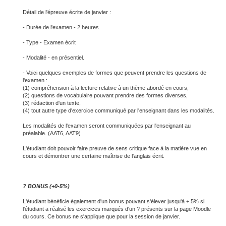
Détail de l'épreuve écrite de janvier :
- Durée de l'examen - 2 heures.
- Type - Examen écrit
- Modalité - en présentiel.
- Voici quelques exemples de formes que peuvent prendre les questions de
l'examen :
(1) compréhension à la lecture relative à un thème abordé en cours,
(2) questions de vocabulaire pouvant prendre des formes diverses,
(3) rédaction d'un texte,
(4) tout autre type d'exercice communiqué par l'enseignant dans les modalités.
Les modalités de l'examen seront communiquées par l'enseignant au
préalable. (AAT6, AAT9)
L'étudiant doit pouvoir faire preuve de sens critique face à la matière vue en
cours et démontrer une certaine maîtrise de l'anglais écrit.
? BONUS (+0-5%)
L'étudiant bénéficie également d'un bonus pouvant s'élever jusqu'à + 5% si
l'étudiant a réalisé les exercices marqués d'un ? présents sur la page Moodle
du cours. Ce bonus ne s'applique que pour la session de janvier.