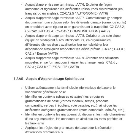
Acquis d'apprentissage terminaux : AAT6. Exploiter de façon
autonome et rigoureuse les différentes ressources d'information (en
français ou en anglais). C2-CA2.5 * AUTONOMIE ( AAT6)
Acquis d'apprentissage terminaux : AAT7. Communiquer (y compris
documenter) une solution selon les différents canaux (oraux ou écrits)
en procédant avec rigueur et en garantissant la traçabilité. C2-CA2.2;
C2-CA2.3 et CA2.4 ; C5-CA5 * COMMUNICATION ( AAT7)
Acquis d'apprentissage terminaux : AAT8. Collaborer au sein d'une
équipe en s'adaptant à ses interlocuteurs, en organisant les
différentes tâches d'un travail selon leur complexité et leur
dépendance ainsi qu'en respectant les délais prévus. CA3.d ; CA1.d ;
CA2.a * Equipe (AAT8)
Acquis d'apprentissage terminaux : AAT9. Affronter des situations
nouvelles en se formant pour intégrer les changements. CA1.d ;
CA2.a ; CA3.b * FLEXIBILITE ( AAT9)
?
AAS - Acquis d'Apprentissage Spécifiques:
Utiliser adéquatement la terminologie informatique de base et le
vocabulaire général de base.
Identifier en contexte (phrases et textes) les structures
grammaticales de base (verbes modaux, temps, pronoms,
comparatifs, verbes irréguliers, voie passive, etc.), ainsi que les
différentes catégories grammaticales (mots composés, dérivés, etc.).
Identifier en contexte les marqueurs du discours, les mots charnières
d'une argumentation, les connecteurs ainsi que les mots perfides et
les faux-amis.
Appliquer les règles de grammaire de base pour la résolution
d'exercices grammaticaux.