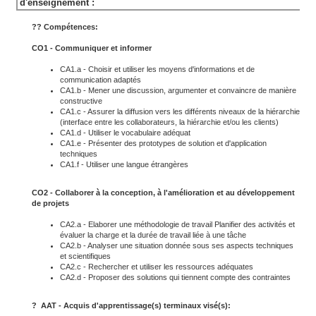
d'enseignement :
??
Compétences:
CO1 - Communiquer et informer
CA1.a - Choisir et utiliser les moyens d'informations et de
communication adaptés
CA1.b - Mener une discussion, argumenter et convaincre de manière
constructive
CA1.c - Assurer la diffusion vers les différents niveaux de la hiérarchie
(interface entre les collaborateurs, la hiérarchie et/ou les clients)
CA1.d - Utiliser le vocabulaire adéquat
CA1.e - Présenter des prototypes de solution et d'application
techniques
CA1.f - Utiliser une langue étrangères
CO2 - Collaborer à la conception, à l'amélioration et au développement
de projets
CA2.a - Elaborer une méthodologie de travail Planifier des activités et
évaluer la charge et la durée de travail liée à une tâche
CA2.b - Analyser une situation donnée sous ses aspects techniques
et scientifiques
CA2.c - Rechercher et utiliser les ressources adéquates
CA2.d - Proposer des solutions qui tiennent compte des contraintes
? AAT - Acquis d'apprentissage(s) terminaux visé(s):