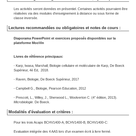
Les activités seront données en présentiel. Certaines activités pourraient être
réalisées via des modules d'enseignement à distance ou sous forme de
classe inversée.
Lectures recommandées ou obligatoires et notes de cours :
Diaporama PowerPoint et exercices proposés disponibles sur la
plateforme MooVin
Livres de référence principaux:
- Karp, Iwasa, Marshall, Biologie cellulaire et moléculaire de Karp, De Boeck
Supérieur, 4è Ed, 2018.
- Raven, Biologie, De Boeck Supérieur, 2017
- Campbell G., Biologie, Pearson Education, 2012
- Prescott, L., Willey, J., Sherwood L., Woolverton C. (4° édition, 2013).
Microbiologie
. De Boeck.
Modalités d'évaluation et critères :
Pour les trois Acaps BCHV1400-A, BCHV1400-B, BCHV1400-C:
Evaluation intégrée des 4 AAS lors d'un examen écrit à livre fermé.