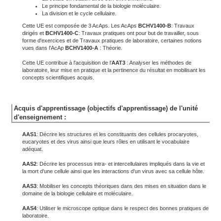
Le principe fondamental de la biologie moléculaire.
La division et le cycle cellulaire.
Cette UE est composée de 3 AcAps. Les AcAps
BCHV1400-B
: Travaux
dirigés et
BCHV1400-C
: Travaux pratiques ont pour but de travailler, sous
forme d'exercices et de Travaux pratiques de laboratoire, certaines notions
vues dans l'AcAp
BCHV1400-A
: Théorie.
Cette UE contribue à l'acquisition de l'
AAT3
: Analyser les méthodes de
laboratoire, leur mise en pratique et la pertinence du résultat en mobilisant les
concepts scientifiques acquis.
Acquis d'apprentissage (objectifs d'apprentissage) de l'unité
d'enseignement :
AAS1
: Décrire les structures et les constituants des cellules procaryotes,
eucaryotes et des virus ainsi que leurs rôles en utilisant le vocabulaire
adéquat.
AAS2
: Décrire les processus intra- et intercellulaires impliqués dans la vie et
la mort d'une cellule ainsi que les interactions d'un virus avec sa cellule hôte.
AAS3
: Mobiliser les concepts théoriques dans des mises en situation dans le
domaine de la biologie cellulaire et moléculaire.
AAS4
: Utiliser le microscope optique dans le respect des bonnes pratiques de
laboratoire.