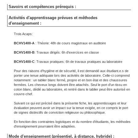
Savoirs et compétences prérequis :
Activités d'apprentissage prévues et méthodes
d'enseignement :
Trois Acaps:
BCHV1400-A
: Théorie: 48h de cours magistraux en auditoire
BCHV1400-B
: Travaux dirigés: 6h d'exercices en classe
BCHV1400-C
: Travaux pratiques: 6h de travaux pratiques au laboratoire
Pour des raisons d'hygiène et de sécurité, il est demandé aux étudiant.e.s de
porter une tenue adéquate lors des activités de laboratoire. Celle-ci comprend
notamment : un tablier blanc fermé, propre et en bon état et des chaussures
fermées. Les cheveux longs doivent être attachés. Seul le port d'un tissu en
coton blanc, dédié au laboratoire, et rentré dans le tablier peut être autorisé en
couvre-chef.
Suivant ce qui est précisé dans la présente fiche, les apprentissages et leur
évaluation peuvent avoir un impact sur la tenue exigée, en ce compris le port
de signes distinctifs de conviction religieuse ou philosophique.
En fonction des contraintes logistiques et du nombre d'étudiants, les méthodes
d'enseignement pourraient être adaptées.
Mode d'enseignement (présentiel, à distance, hybride) :