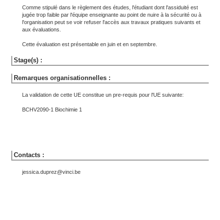
Comme stipulé dans le règlement des études, l'étudiant dont l'assiduité est
jugée trop faible par l'équipe enseignante au point de nuire à la sécurité ou à
l'organisation peut se voir refuser l'accès aux travaux pratiques suivants et
aux évaluations.
Cette évaluation est présentable en juin et en septembre.
Stage(s) :
Remarques organisationnelles :
La validation de cette UE constitue un pre-requis pour l'UE suivante:
BCHV2090-1 Biochimie 1
Contacts :
jessica.duprez@vinci.be