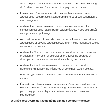
Avant-propos : contexte professionnel, notion d'anatomo-physiologie
de l'audition, notions d'acoustique et de psycho-acoustique
Equipement : l'environnement de mesure, l'audiomètre et ses
accessoires, la calibration, l'audiogramme tonal et ses descripteurs
morphologiques.
Audiométrie Tonale Liminaire : mesure en voie aérienne et en
conduction osseuse, classification audiométrique, types de surdités,
audiogramme et pathologie.
Assourdissement : transfert crânien, courbe fantôme, procédures
acoustiques et psycho-acoustiques, le dilemme de masquage et test
appropriés, exercices
Audiométrie Vocale : contexte, matériel vocal, procédure de mesure
et audiogramme vocal, assourdissement, types de courbes et
descripteurs, audiométrie vocale dans le bruit, exercices.
Audiométrie tonale supraliminaire : acoumétrie, mesure des
distorsions d'intensité, de fréquence et de temps, tests spéciaux.
Pseudo hypoacousie : contexte, tests comportementaux tonaux et
vocaux,
Étude de cas clinique avec pour objectifs d'apprendre à décrire les
résultats obtenus à des tests d'audiologie fonctionnelle auditive et à
porter un jugement critique sur un tableau clinique normal ou
pathologique
Journée découverte de l'audiométrie clinique comportementale :