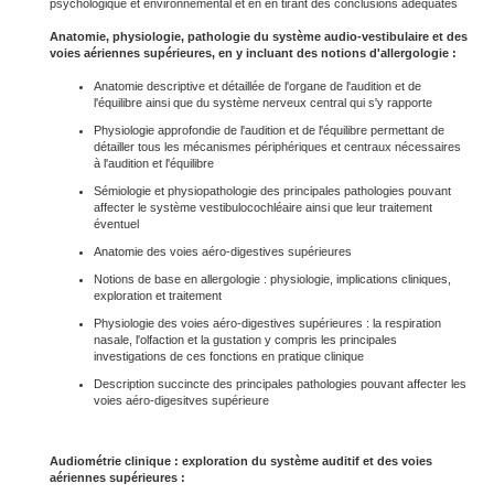
psychologique et environnemental et en en tirant des conclusions adéquates
Anatomie, physiologie, pathologie du système audio-vestibulaire et des
voies aériennes supérieures, en y incluant des notions d'allergologie :
Anatomie descriptive et détaillée de l'organe de l'audition et de
l'équilibre ainsi que du système nerveux central qui s'y rapporte
Physiologie approfondie de l'audition et de l'équilibre permettant de
détailler tous les mécanismes périphériques et centraux nécessaires
à l'audition et l'équilibre
Sémiologie et physiopathologie des principales pathologies pouvant
affecter le système vestibulocochléaire ainsi que leur traitement
éventuel
Anatomie des voies aéro-digestives supérieures
Notions de base en allergologie : physiologie, implications cliniques,
exploration et traitement
Physiologie des voies aéro-digestives supérieures : la respiration
nasale, l'olfaction et la gustation y compris les principales
investigations de ces fonctions en pratique clinique
Description succincte des principales pathologies pouvant affecter les
voies aéro-digesitves supérieure
Audiométrie clinique : exploration du système auditif et des voies
aériennes supérieures :