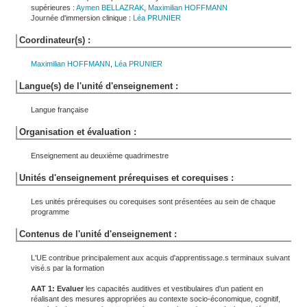
supérieures :
Aymen
BELLAZRAK
,
Maximilian
HOFFMANN
Journée d'immersion clinique :
Léa
PRUNIER
Coordinateur(s) :
Maximilian
HOFFMANN
,
Léa
PRUNIER
Langue(s) de l'unité d'enseignement :
Langue française
Organisation et évaluation :
Enseignement au deuxième quadrimestre
Unités d'enseignement prérequises et corequises :
Les unités prérequises ou corequises sont présentées au sein de chaque
programme
Contenus de l'unité d'enseignement :
L'UE contribue principalement aux acquis d'apprentissage.s terminaux suivant
visé.s par la formation
AAT 1:
Evaluer
les capacités auditives et vestibulaires d'un patient en
réalisant des mesures appropriées au contexte socio-économique, cognitif,