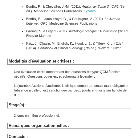
Bonfils, P., & Chevallier, J.-M. (2011).
Anatomie. Tome 3 : ORL
(3e
éd.). Médecine Sciences Publications.
Eyrolles
Bonfils, P., Laccourreye, O., & Couloigner, V. (2011).
Le livre de
l'interne : ORL
. Médecine Sciences Publications.
Garnier, S. & Legent (2011).
Audiologie pratique : Audiométrie
(3e éd.).
Elsevier Masson
Katz, J., Chasin, M., English, K., Hood, L. J., & Tillery, K. L. (Eds.).
(2014).
Handbook of clinical audiology
(7th ed.). Wolters Kluwer
Modalités d'évaluation et critères :
Une évaluation écrite comprenant des questions de type: QCM à points
négatifs, Questions ouvertes, et schémas à légender .
La journée d'ateliers d'audiométrie clinique comportementale étant obligatoire,
l'absence à celle-ci est sanctionnée par deux points en moins sur la note de
l'UE.
Stage(s) :
2 jours en milieu professionnel.
Remarques organisationnelles :
Contacts :