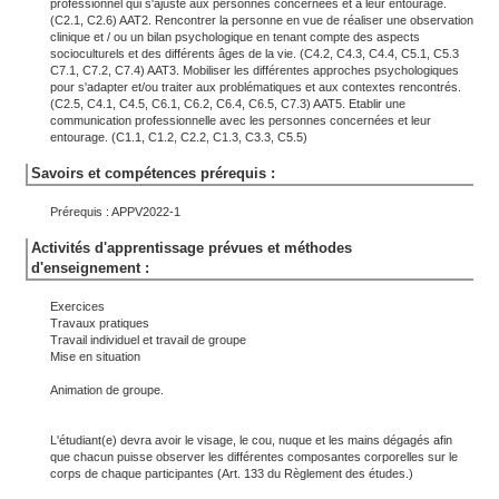
professionnel qui s'ajuste aux personnes concernées et à leur entourage.
(C2.1, C2.6) AAT2. Rencontrer la personne en vue de réaliser une observation
clinique et / ou un bilan psychologique en tenant compte des aspects
socioculturels et des différents âges de la vie. (C4.2, C4.3, C4.4, C5.1, C5.3
C7.1, C7.2, C7.4) AAT3. Mobiliser les différentes approches psychologiques
pour s'adapter et/ou traiter aux problématiques et aux contextes rencontrés.
(C2.5, C4.1, C4.5, C6.1, C6.2, C6.4, C6.5, C7.3) AAT5. Etablir une
communication professionnelle avec les personnes concernées et leur
entourage. (C1.1, C1.2, C2.2, C1.3, C3.3, C5.5)
Savoirs et compétences prérequis :
Prérequis : APPV2022-1
Activités d'apprentissage prévues et méthodes
d'enseignement :
Exercices
Travaux pratiques
Travail individuel et travail de groupe
Mise en situation
Animation de groupe.
L'étudiant(e) devra avoir le visage, le cou, nuque et les mains dégagés afin
que chacun puisse observer les différentes composantes corporelles sur le
corps de chaque participantes (Art. 133 du Règlement des études.)