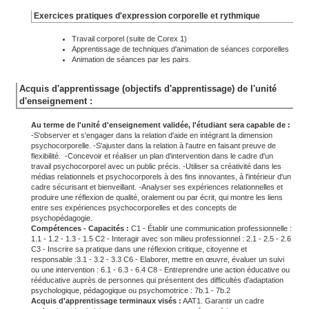
Exercices pratiques d'expression corporelle et rythmique
Travail corporel (suite de Corex 1)
Apprentissage de techniques d'animation de séances corporelles
Animation de séances par les pairs.
Acquis d'apprentissage (objectifs d'apprentissage) de l'unité
d'enseignement :
Au terme de l'unité d'enseignement validée, l'étudiant sera capable de :
-S'observer et s'engager dans la relation d'aide en intégrant la dimension
psychocorporelle. -S'ajuster dans la relation à l'autre en faisant preuve de
flexibilité. -Concevoir et réaliser un plan d'intervention dans le cadre d'un
travail psychocorporel avec un public précis. -Utiliser sa créativité dans les
médias relationnels et psychocorporels à des fins innovantes, à l'intérieur d'un
cadre sécurisant et bienveillant. -Analyser ses expériences relationnelles et
produire une réflexion de qualité, oralement ou par écrit, qui montre les liens
entre ses expériences psychocorporelles et des concepts de
psychopédagogie.
Compétences - Capacités :
C1 - Établir une communication professionnelle :
1.1 - 1.2 - 1.3 - 1.5 C2 - Interagir avec son milieu professionnel : 2.1 - 2.5 - 2.6
C3 - Inscrire sa pratique dans une réflexion critique, citoyenne et
responsable :3.1 - 3.2 - 3.3 C6 - Elaborer, mettre en œuvre, évaluer un suivi
ou une intervention : 6.1 - 6.3 - 6.4 C8 - Entreprendre une action éducative ou
rééducative auprès de personnes qui présentent des difficultés d'adaptation
psychologique, pédagogique ou psychomotrice : 7b.1 - 7b.2
Acquis d'apprentissage terminaux visés :
AAT1. Garantir un cadre